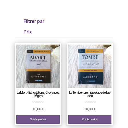
Filtrer par
Prix
La Mort - Exhortations, Croyances,
La Tombe - première étape de l'au-
Règles
delà
10,00
€
10,00
€
Voir le produit
Voir le produit