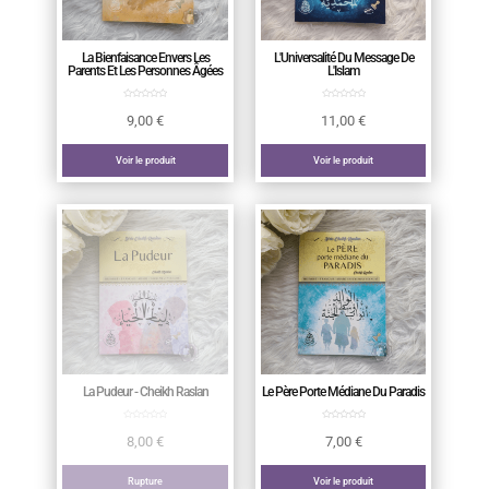
La Bienfaisance Envers Les
L'Universalité Du Message De
Parents Et Les Personnes Âgées
L'Islam
9,00
€
11,00
€
Voir le produit
Voir le produit
La Pudeur - Cheikh Raslan
Le Père Porte Médiane Du Paradis
8,00
€
7,00
€
Rupture
Voir le produit