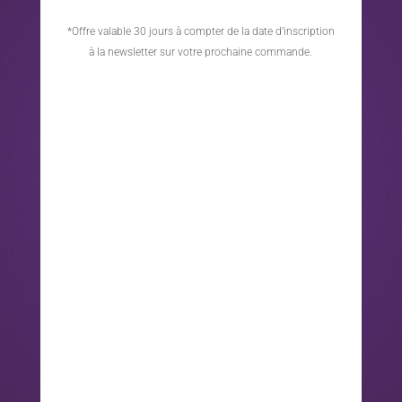
*Offre valable 30 jours à compter de la date d’inscription
à la newsletter sur votre prochaine commande.