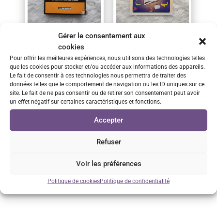
Les Miracles des Saints et des
J'apprends L'arabe 1 - La
Gérer le consentement aux
Pieux Prédécesseurs
Madrassah
cookies
Pour offrir les meilleures expériences, nous utilisons des technologies telles
20,00
€
4,00
€
que les cookies pour stocker et/ou accéder aux informations des appareils.
Le fait de consentir à ces technologies nous permettra de traiter des
Voir le produit
Voir le produit
données telles que le comportement de navigation ou les ID uniques sur ce
site. Le fait de ne pas consentir ou de retirer son consentement peut avoir
un effet négatif sur certaines caractéristiques et fonctions.
1
2
3
4
5
6
Suivant
Accepter
Refuser
Voir les préférences
Politique de cookies
Politique de confidentialité