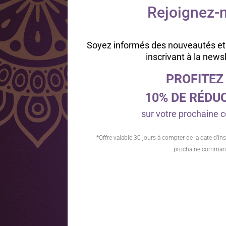
Rejoignez-n
Soyez informés des nouveautés et
inscrivant à la news
PROFITEZ
10% DE RÉDU
sur votre prochain
*Offre valable 30 jours à compter de la date d’ins
prochaine comman