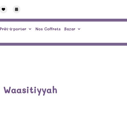


Prêt-à-porter
Nos Coffrets
Bazar
l Waasitiyyah