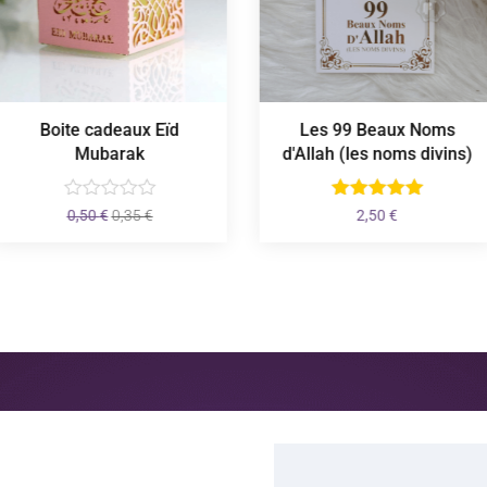
Boite cadeaux Eïd
Les 99 Beaux Noms
Mubarak
d'Allah (les noms divins)
Le
Le
0,50
€
0,35
€
2,50
€
prix
prix
initial
actuel
était :
est :
0,50 €.
0,35 €.