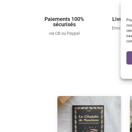
Paiements 100%
Livraiso
Pou
sécurisés
coo
Envois so
ces
via CB ou Paypal
nav
con