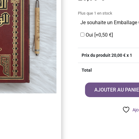
Plus que 1 en stock
Je souhaite un Emballage
Oui
[+0,50 €]
Prix du produit
20,00
€ x 1
Total
AJOUTER AU PANI
quantité
de
Al
Ajo
Aqidah
Al
Waasitiyyah