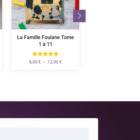
La Famille Foulane Tome
Quiz Connaissance
1 à 11
l'Islam
Plage
8,00
€
–
12,00
€
6,90
€
de
prix :
8,00 €
à
12,00 €