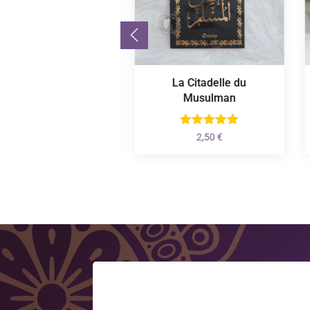
Bonbons Halal
La Citadelle du
Musulman
Plage
1,50
€
–
10,50
€
de
2,50
€
prix :
1,50 €
à
10,50 €