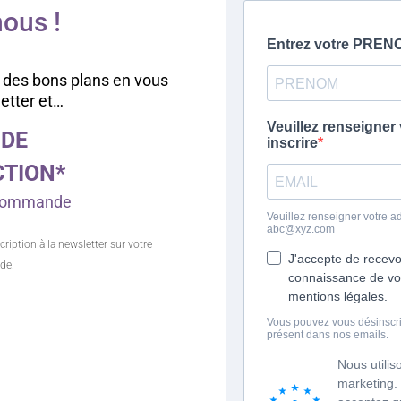
ous !
 des bons plans en vous
letter et…
 DE
CTION*
e commande
cription à la newsletter sur votre
de.