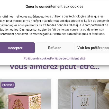
Gérer le consentement aux cookies
n rapide
Retrait GRATUIT sur
Service cl
r offrir les meilleures expériences, nous utilisons des technologies telles que les
Vénissieux
kies pour stocker et/ou accéder aux informations des appareils. Le fait de consentir
us 48h/72h
Réponse
 technologies nous permettra de traiter des données telles que le comportement de
sur rendez-vous
igation ou les ID uniques sur ce site. Le fait de ne pas consentir ou de retirer son
sentement peut avoir un effet négatif sur certaines caractéristiques et fonctions.
Accepter
Refuser
Voir les préférence
Politique de cookies
Politique de confidentialité
Vous aimerez peut-être…
Promo !