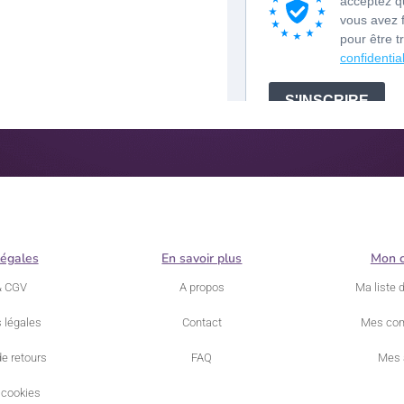
légales
En savoir plus
Mon 
& CGV
A propos
Ma liste 
 légales
Contact
Mes co
de retours
FAQ
Mes 
 cookies