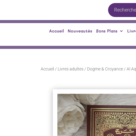
Accueil
Nouveautés
Bons Plans
Livr
Accueil
/
Livres adultes
/
Dogme & Croyance
/ Al A