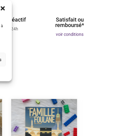
ient réactif
Satisfait ou
remboursé*
 à
 sous 24h
voir conditions
s