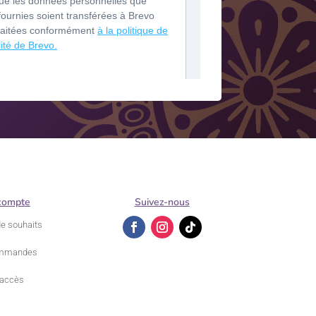
compte
Suivez-nous
de souhaits
mmandes
accès