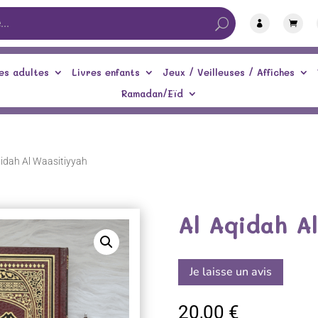


es adultes
Livres enfants
Jeux / Veilleuses / Affiches
Ramadan/Eïd
qidah Al Waasitiyyah
Al Aqidah A
Je laisse un avis
20,00
€