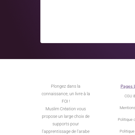
Pages 
Plongez dans la
connaissance, un livre à la
CGU 
FOI !
Mentions
Muslim Création vous
propose un large choix de
Politique 
supports pour
l’apprentissage de l’arabe
Politique