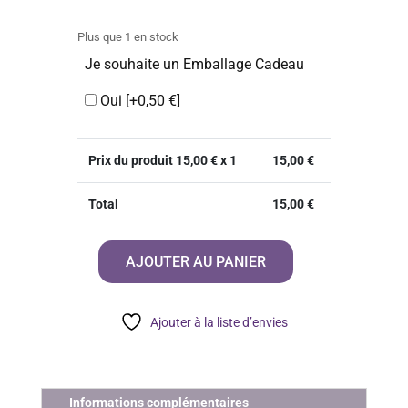
Plus que 1 en stock
Je souhaite un Emballage Cadeau
Oui
[+0,50 €]
Prix du produit
15,00
€ x 1
15,00
€
Total
15,00
€
AJOUTER AU PANIER
quantité
de
Kitab
Ajouter à la liste d’envies
At
Tawhid
Informations complémentaires