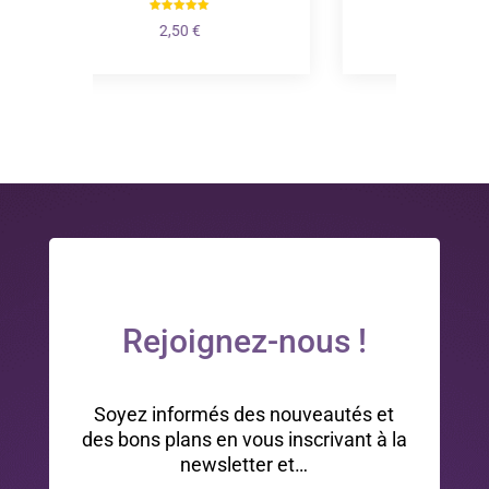
Le
Le
€
0,50
€
0,35
€
prix
prix
initial
actuel
était :
est :
0,50 €.
0,35 €.
Rejoignez-nous !
Soyez informés des nouveautés et
des bons plans en vous inscrivant à la
newsletter et…