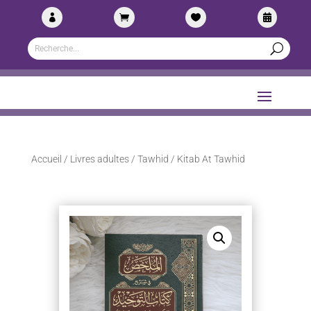




Accueil
/
Livres adultes
/
Tawhid
/ Kitab At Tawhid