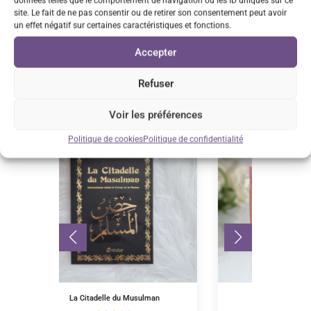
données telles que le comportement de navigation ou les ID uniques sur ce
site. Le fait de ne pas consentir ou de retirer son consentement peut avoir
un effet négatif sur certaines caractéristiques et fonctions.
Accepter
Refuser
Vous aimerez peut-être…
Voir les préférences
Promo !
Politique de cookies
Politique de confidentialité
 Musulman
Boite cadeaux Eïd Mubarak
Les 