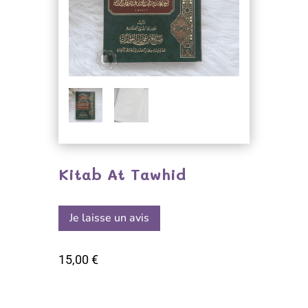
Kitab At Tawhid
Je laisse un avis
15,00
€