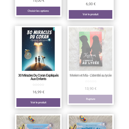
15,00
€
6,00
€
Choisir les options
Voir le produit
30 Miracles Du Coran Expliqués
Meriem et Mia - L'identité au lycée
Aux Enfants
13,90
€
16,99
€
Rupture
Voir le produit