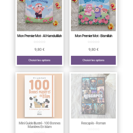
Mon Premier Mot - Al Hamdulillah
Mon Premier Mot - Bismillah
9,80
€
9,80
€
Choisir les options
Choisir les options
Mini Guide Illustré - 100 Bonnes
Rescapés - Roman
Manières En Islam