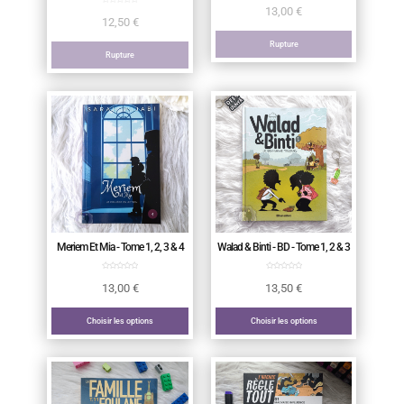
13,00
€
12,50
€
Rupture
Rupture
Meriem Et Mia - Tome 1, 2, 3 & 4
Walad & Binti - BD - Tome 1, 2 & 3
13,00
€
13,50
€
Choisir les options
Choisir les options