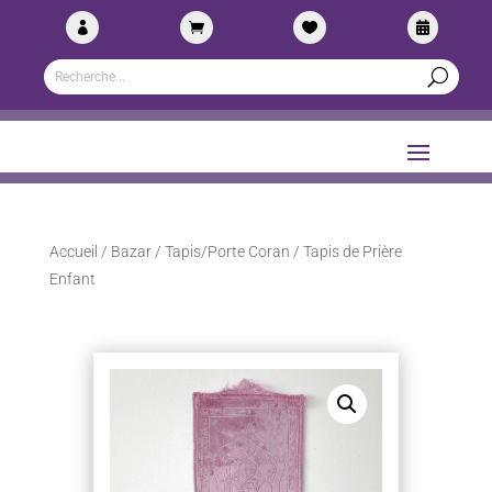




Accueil
/
Bazar
/
Tapis/Porte Coran
/ Tapis de Prière
Enfant