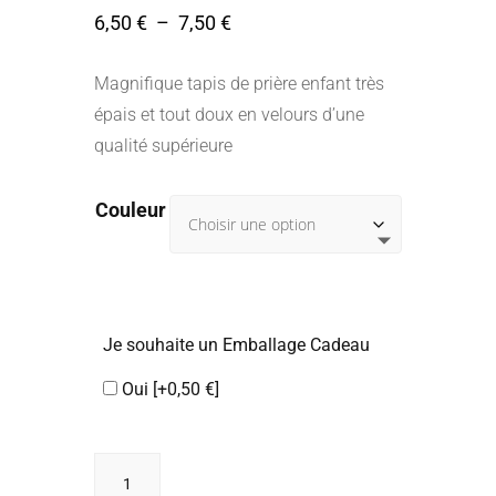
Plage
6,50
€
–
7,50
€
de
prix :
Magnifique tapis de prière enfant très
6,50 €
épais et tout doux en velours d’une
à
qualité supérieure
7,50 €
Couleur
Je souhaite un Emballage Cadeau
Oui
[+0,50 €]
quantité
de