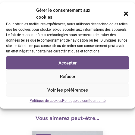
Gérer le consentement aux
Retrait GRATUIT sur Vénissieux
cookies
sur rendez-vous
Pour offrir les meilleures expériences, nous utilisons des technologies telles
que les cookies pour stocker et/ou accéder aux informations des appareils.
Le fait de consentir à ces technologies nous permettra de traiter des
Service client réactif
données telles que le comportement de navigation ou les ID uniques sur ce
site. Le fait de ne pas consentir ou de retirer son consentement peut avoir
Réponse sous 24h
un effet négatif sur certaines caractéristiques et fonctions.
Satisfait ou remboursé*
Accepter
voir conditions
Refuser
Voir les préférences
Politique de cookies
Politique de confidentialité
Vous aimerez peut-être…