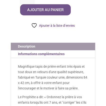
Tapis
AJOUTER AU PANIER
de
Prière
Enfant
Ajouter à la liste d’envies
Description
Informations complémentaires
Magnifique tapis de prière enfant très épais et
tout doux en velours d'une qualité supérieure,
fabriqué en Turquie couleur unie, dimensions 84
x 42 cm, à offrir à votre enfant pour
l'encourager et le motiver à faire sa prière.
Le Prophète a dit: « Ordonnez la prière à vos
enfants lorsqu'ils ont 7 ans, et "corriger" les s’ils