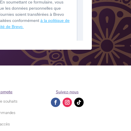
compte
Suivez-nous
de souhaits
mmandes
accès