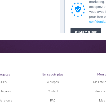
légales
En savoir plus
Mon 
& CGV
A propos
Ma liste 
 légales
Contact
Mes co
de retours
FAQ
Mes 