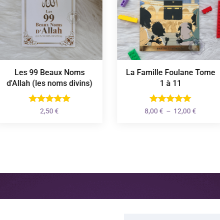
Les 99 Beaux Noms
La Famille Foulane Tome
d'Allah (les noms divins)
1 à 11
Plage
2,50
€
8,00
€
–
12,00
€
de
prix :
8,00 €
à
12,00 €