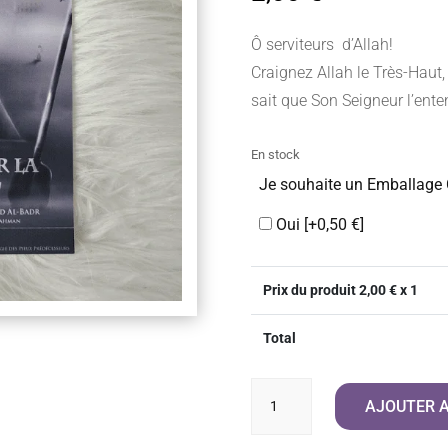
Ô serviteurs d’Allah!
Craignez Allah le Très-Haut, 
sait que Son Seigneur l’enten
En stock
Je souhaite un Emballage
Oui
[+0,50 €]
Prix du produit
2,00
€ x 1
Total
quantité
AJOUTER A
de
Se