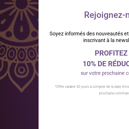
Rejoignez-n
Soyez informés des nouveautés et
inscrivant à la news
PROFITEZ
10% DE RÉDU
sur votre prochain
*Offre valable 30 jours à compter de la date d’ins
prochaine comman