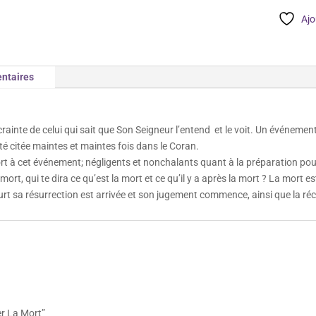
Rappeler
Ajo
La
Mort
ntaires
crainte de celui qui sait que Son Seigneur l’entend et le voit. Un événeme
 été citée maintes et maintes fois dans le Coran.
t à cet événement; négligents et nonchalants quant à la préparation po
a mort, qui te dira ce qu’est la mort et ce qu’il y a après la mort ? La mort
eurt sa résurrection est arrivée et son jugement commence, ainsi que la r
er La Mort”