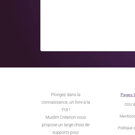
Pages 
Plongez dans la
connaissance, un livre à la
CGU 
FOI !
Mentions
Muslim Création vous
propose un large choix de
Politique 
supports pour