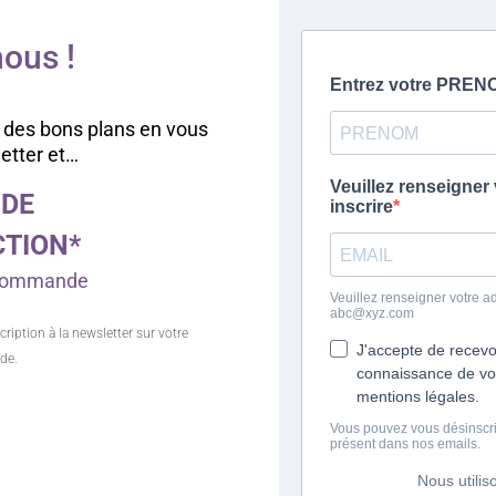
ous !
 des bons plans en vous
letter et…
 DE
CTION*
e commande
cription à la newsletter sur votre
de.