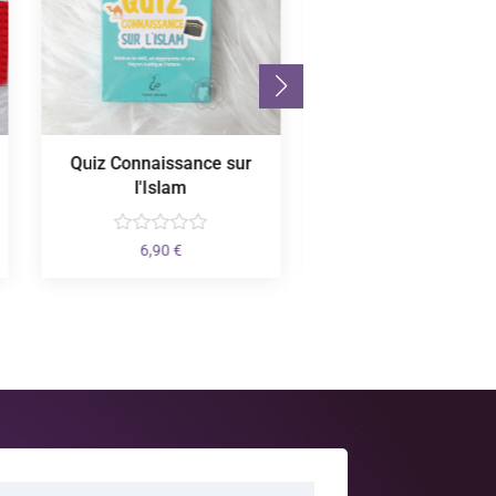
Quiz Connaissance sur
Chapitre Juzz 'A
l'Islam
2,50
€
6,90
€