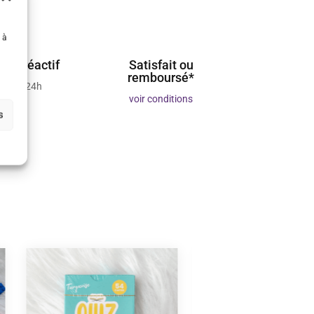
 à
ient réactif
Satisfait ou
remboursé*
 sous 24h
voir conditions
s