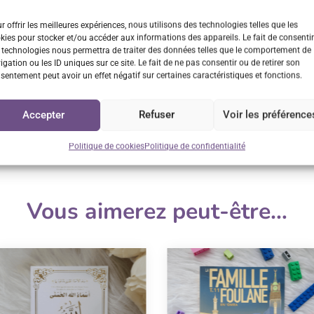
r offrir les meilleures expériences, nous utilisons des technologies telles que les
kies pour stocker et/ou accéder aux informations des appareils. Le fait de consentir
 technologies nous permettra de traiter des données telles que le comportement de
n rapide
Retrait GRATUIT sur
Service cl
igation ou les ID uniques sur ce site. Le fait de ne pas consentir ou de retirer son
Vénissieux
sentement peut avoir un effet négatif sur certaines caractéristiques et fonctions.
us 48h/72h
Réponse
sur rendez-vous
Accepter
Refuser
Voir les préférence
Politique de cookies
Politique de confidentialité
Vous aimerez peut-être…