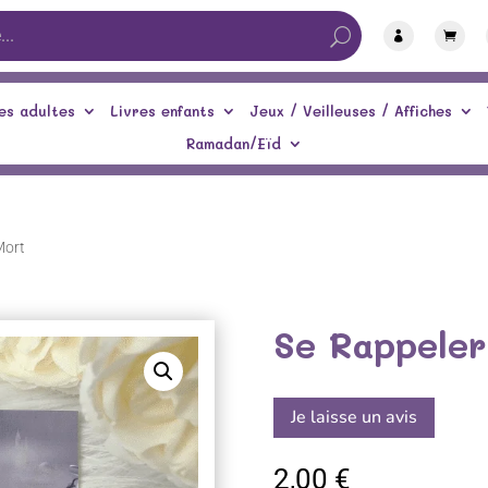


es adultes
Livres enfants
Jeux / Veilleuses / Affiches
Ramadan/Eïd
Mort
Se Rappeler
Je laisse un avis
2,00
€