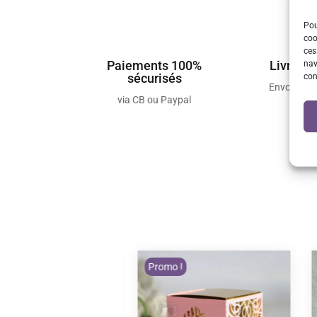
Pou
coo
ces
Paiements 100%
Livraiso
nav
sécurisés
con
Envois so
via CB ou Paypal
Promo !