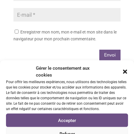
Enregistrer mon nom, mon e-mail et mon site dans le
navigateur pour mon prochain commentaire.
Envoi
Gérer le consentement aux
cookies
Paiements 100% sécurisés
Pour offrir les meilleures expériences, nous utilisons des technologies telles
que les cookies pour stocker et/ou accéder aux informations des appareils.
via CB ou Paypal
Le fait de consentir à ces technologies nous permettra de traiter des
données telles que le comportement de navigation ou les ID uniques sur ce
site. Le fait de ne pas consentir ou de retirer son consentement peut avoir
Livraison rapide
un effet négatif sur certaines caractéristiques et fonctions.
Envois sous 48h/72h
Accepter
Retrait GRATUIT sur Vénissieux
Refuser