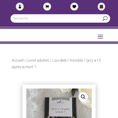




Accueil
/
Livres adultes
/
L'au-delà / Invisible
/ Qu’y a t’il
après la mort ?