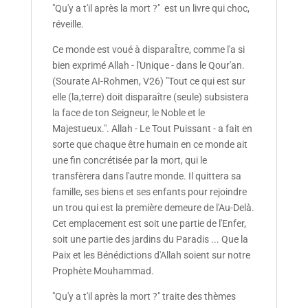
"Qu'y a t'il après la mort ?" est un livre qui choc,
réveille.
Ce monde est voué à disparaÎtre, comme l'a si
bien exprimé Allah - l'Unique - dans le Qour'an.
(Sourate AI-Rohmen, V26) "Tout ce qui est sur
elle (la,terre) doit disparaître (seule) subsistera
la face de ton Seigneur, le Noble et le
Majestueux.". Allah - Le Tout Puissant - a fait en
sorte que chaque être humain en ce monde ait
une fin concrétisée par la mort, qui le
transfèrera dans l'autre monde. Il quittera sa
famille, ses biens et ses enfants pour rejoindre
un trou qui est la première demeure de l'Au-Delà.
Cet emplacement est soit une partie de l'Enfer,
soit une partie des jardins du Paradis ... Que la
Paix et les Bénédictions d'Allah soient sur notre
Prophète Mouhammad.
"Qu'y a t'il après la mort ?" traite des thèmes