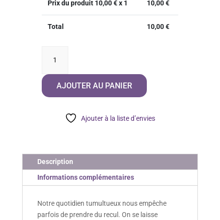
Prix du produit
10,00
€ x 1
10,00
€
Total
10,00
€
quantité
de
Que
AJOUTER AU PANIER
La
Douceur
Imprègne
Ajouter à la liste d’envies
Ton
Âme
Description
Informations complémentaires
Notre quotidien tumultueux nous empêche
parfois de prendre du recul. On se laisse