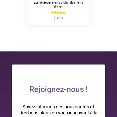
barak
Les 99 Beaux Noms d'Allah (les noms
La Fam
divins)
Le
8
2,50
€
prix
actuel
st :
0,35 €.
Rejoignez-nous !
Soyez informés des nouveautés et
des bons plans en vous inscrivant à la