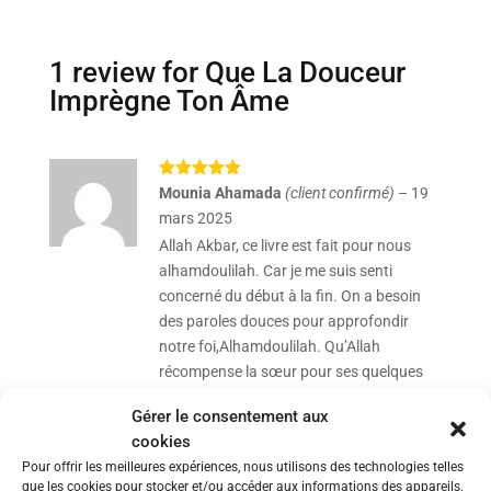
1 review for
Que La Douceur
Imprègne Ton Âme
Note
5
sur
Mounia Ahamada
(client confirmé)
–
19
5
mars 2025
Allah Akbar, ce livre est fait pour nous
alhamdoulilah. Car je me suis senti
concerné du début à la fin. On a besoin
des paroles douces pour approfondir
notre foi,Alhamdoulilah. Qu’Allah
récompense la sœur pour ses quelques
mots.
Gérer le consentement aux
cookies
Pour offrir les meilleures expériences, nous utilisons des technologies telles
Ajouter un commentaire
que les cookies pour stocker et/ou accéder aux informations des appareils.