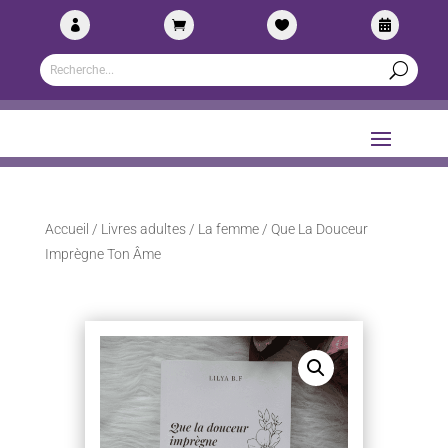




Accueil
/
Livres adultes
/
La femme
/ Que La Douceur
Imprègne Ton Âme