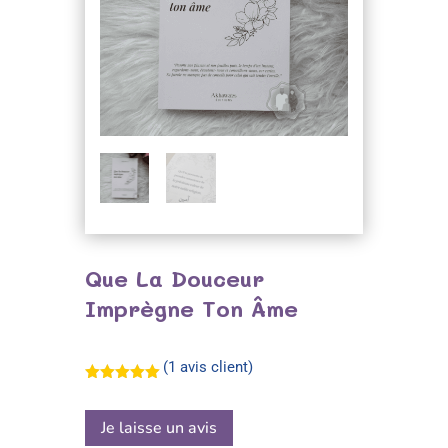
Que La Douceur
Imprègne Ton Âme
(
1
avis client)
Noté
5.00
sur 5
basé sur
Je laisse un avis
notation