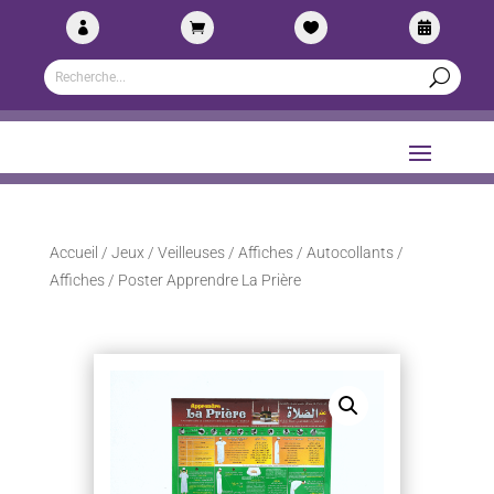




Accueil
/
Jeux / Veilleuses / Affiches
/
Autocollants /
Affiches
/ Poster Apprendre La Prière