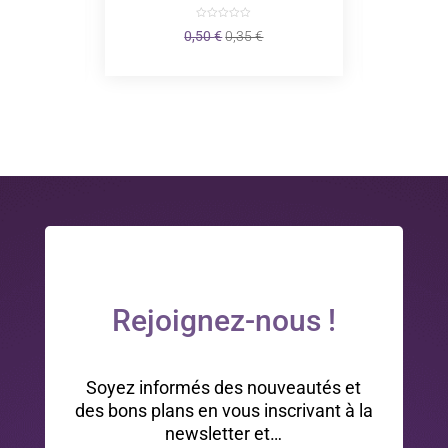
Le
Le
0,50
€
0,35
€
prix
prix
initial
actuel
était :
est :
0,50 €.
0,35 €.
Rejoignez-nous !
Soyez informés des nouveautés et
des bons plans en vous inscrivant à la
newsletter et…