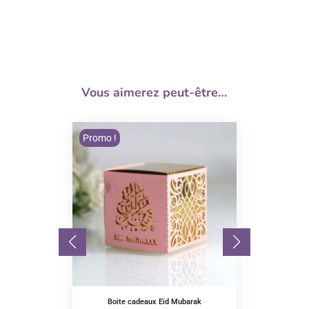
Vous aimerez peut-être…
Promo !
lman
Boite cadeaux Eïd Mubarak
Les 99 Be