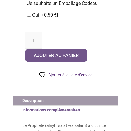
Je souhaite un Emballage Cadeau
Oui
[+0,50 €]
quantité
de
Poster
AJOUTER AU PANIER
Apprendre
La
Prière
Ajouter à la liste d’envies
Description
Informations complémentaires
Le Prophète (alayhi salât wa salam) a dit : « Le