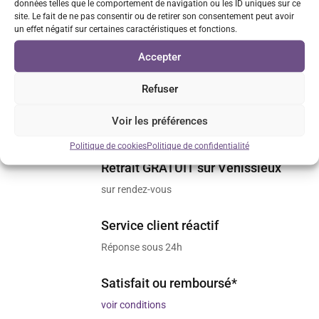
données telles que le comportement de navigation ou les ID uniques sur ce
site. Le fait de ne pas consentir ou de retirer son consentement peut avoir
un effet négatif sur certaines caractéristiques et fonctions.
Paiements 100% sécurisés
Accepter
via CB ou Paypal
Refuser
Livraison rapide
Voir les préférences
Envois sous 48h/72h
Politique de cookies
Politique de confidentialité
Retrait GRATUIT sur Vénissieux
sur rendez-vous
Service client réactif
Réponse sous 24h
Satisfait ou remboursé*
voir conditions