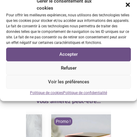
Gérer le consentement aux
sur rendez-vous
cookies
Pour offrir les meilleures expériences, nous utilisons des technologies telles
Service client réactif
que les cookies pour stocker et/ou accéder aux informations des appareils.
Le fait de consentir à ces technologies nous permettra de traiter des
Réponse sous 24h
données telles que le comportement de navigation ou les ID uniques sur ce
site. Le fait de ne pas consentir ou de retirer son consentement peut avoir
un effet négatif sur certaines caractéristiques et fonctions.
Satisfait ou remboursé*
Accepter
voir conditions
Refuser
Voir les préférences
Politique de cookies
Politique de confidentialité
Vous aimerez peut-être…
Promo !