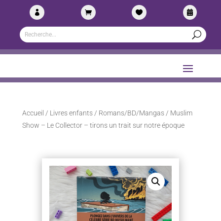




Accueil
/
Livres enfants
/
Romans/BD/Mangas
/ Muslim
Show – Le Collector – tirons un trait sur notre époque