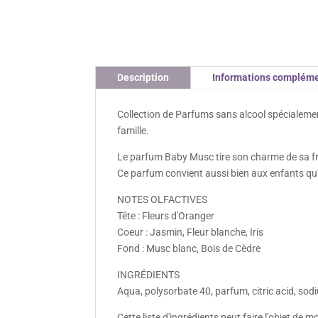
Description
Informations compléme
Collection de Parfums sans alcool spécialemen
famille.
Le parfum Baby Musc tire son charme de sa fra
Ce parfum convient aussi bien aux enfants qu
NOTES OLFACTIVES
Tête : Fleurs d'Oranger
Coeur : Jasmin, Fleur blanche, Iris
Fond : Musc blanc, Bois de Cèdre
INGRÉDIENTS
Aqua, polysorbate 40, parfum, citric acid, so
Cette liste d'ingrédients peut faire l’objet de 