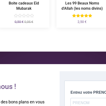
Boite cadeaux Eïd
Les 99 Beaux Noms
Mubarak
d'Allah (les noms divins)
Le
Le
0,50
€
0,35
€
2,50
€
prix
prix
initial
actuel
était :
est :
0,50 €.
0,35 €.
ous !
 des bons plans en vous