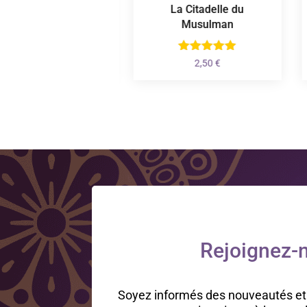
Bonbons Halal
La Citadelle du
Musulman
Plage
1,50
€
–
10,50
€
de
2,50
€
prix :
1,50 €
à
10,50 €
Rejoignez-n
Soyez informés des nouveautés et