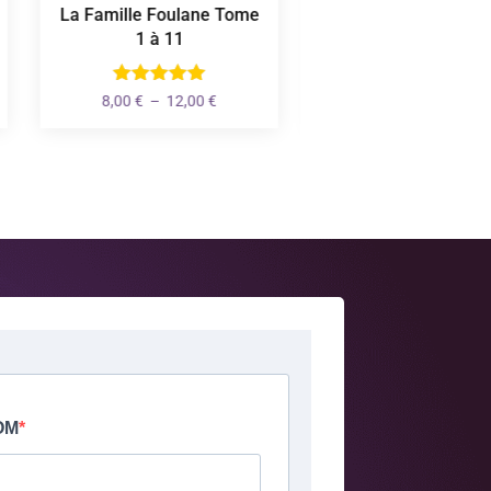
La Famille Foulane Tome
Quiz Connaissance
1 à 11
l'Islam
Plage
8,00
€
–
12,00
€
6,90
€
de
prix :
8,00 €
à
12,00 €