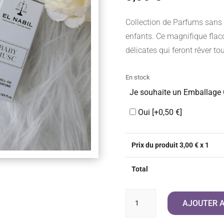
Collection de Parfums sans
enfants. Ce magnifique flac
délicates qui feront rêver tou
En stock
Je souhaite un Emballage
Oui
[+0,50 €]
Prix du produit
3,00
€ x 1
Total
quantité
AJOUTER A
de
Musc