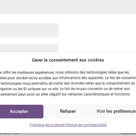
Gérer le consentement aux cookies
dans le navigateur pour mon prochain commentaire.
r offrir les meilleures expériences, nous utilisons des technologies telles que les
kies pour stocker et/ou accéder aux informations des appareils. Le fait de consentir
 technologies nous permettra de traiter des données telles que le comportement de
igation ou les ID uniques sur ce site. Le fait de ne pas consentir ou de retirer son
sentement peut avoir un effet négatif sur certaines caractéristiques et fonctions.
Accepter
Refuser
Voir les préférence
n rapide
Retrait GRATUIT sur
Service cl
Politique de cookies
Politique de confidentialité
Vénissieux
us 48h/72h
Réponse