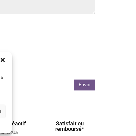
 à
Envoi
s
ient réactif
Satisfait ou
remboursé*
 sous 24h