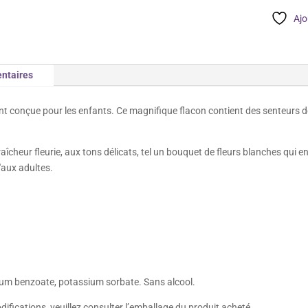
Baby
Ajo
ntaires
t conçue pour les enfants. Ce magnifique flacon contient des senteurs dou
îcheur fleurie, aux tons délicats, tel un bouquet de fleurs blanches qui 
'aux adultes.
dium benzoate, potassium sorbate. Sans alcool.
modifications, veuillez consulter l’emballage du produit acheté.