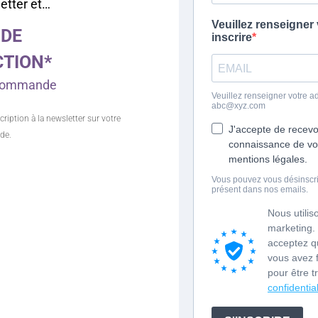
letter et…
 DE
CTION*
e commande
cription à la newsletter sur votre
de.