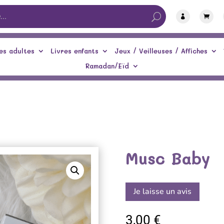


es adultes
Livres enfants
Jeux / Veilleuses / Affiches
Ramadan/Eïd
Musc Baby
Je laisse un avis
3,00
€