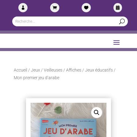




Accueil
/
Jeux / Veilleuses / Affiches
/
Jeux éducatifs
/
Mon premier jeu d’arabe