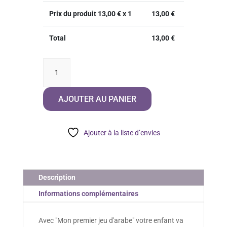
Prix du produit
13,00
€ x 1
13,00
€
Total
13,00
€
quantité
de
Mon
AJOUTER AU PANIER
premier
jeu
d'arabe
Ajouter à la liste d’envies
Description
Informations complémentaires
Avec "Mon premier jeu d'arabe" votre enfant va