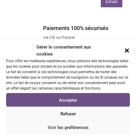
Envoi
Paiements 100% sécurisés
via CB ou Paypal
Gérer le consentement aux
Livraison rapide
cookies
Pour offrir les meilleures expériences, nous utilisons des technologies telles
Envois sous 48h/72h
que les cookies pour stocker et/ou accéder aux informations des appareils.
Le fait de consentir à ces technologies nous permettra de traiter des
Retrait GRATUIT sur Vénissieux
données telles que le comportement de navigation ou les ID uniques sur ce
site. Le fait de ne pas consentir ou de retirer son consentement peut avoir
sur rendez-vous
un effet négatif sur certaines caractéristiques et fonctions.
Accepter
Service client réactif
Réponse sous 24h
Refuser
Satisfait ou remboursé*
Voir les préférences
voir conditions