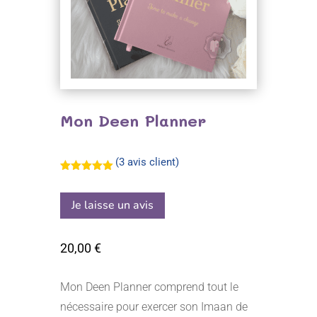
Mon Deen Planner
(
3
avis client)
Noté
5.00
sur 5
basé sur
Je laisse un avis
notations
client
20,00
€
Mon Deen Planner comprend tout le
nécessaire pour exercer son Imaan de