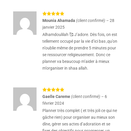
Note
5
sur
Mounia Ahamada
(client confirmé)
–
28
5
janvier 2025
Alhamdoulilah 🥰 J’adore. Dès fois, on est
tellement occupé par la vie d’ici bas ,qu’on
n’oublie même de prendre 5 minutes pour
se ressourcer religieusement. Donc ce
planner va beaucoup m’aider à mieux
m’organiser in shaa allah.
Note
5
sur
Gaelle Careme
(client confirmé)
–
6
5
février 2024
Planner très complet ( et très joli ce qui ne
gâche rien) pour organiser au mieux son
dîne, gérer ses actes d’adoration et se
fixer des objectifs pour progresser, un