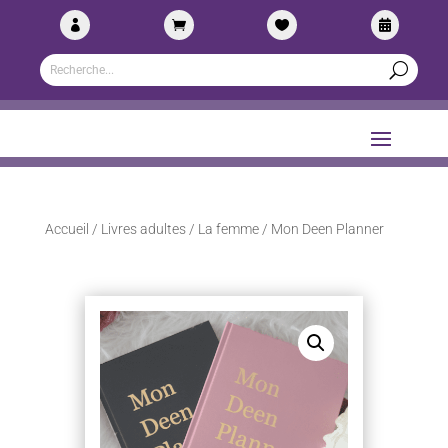




Accueil
/
Livres adultes
/
La femme
/ Mon Deen Planner