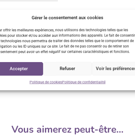
dans le navigateur pour mon prochain commentaire.
Gérer le consentement aux cookies
r offrir les meilleures expériences, nous utilisons des technologies telles que les
kies pour stocker et/ou accéder aux informations des appareils. Le fait de consentir
 technologies nous permettra de traiter des données telles que le comportement de
igation ou les ID uniques sur ce site. Le fait de ne pas consentir ou de retirer son
sentement peut avoir un effet négatif sur certaines caractéristiques et fonctions.
n rapide
Retrait GRATUIT sur
Service cl
Accepter
Refuser
Voir les préférence
Vénissieux
us 48h/72h
Réponse
sur rendez-vous
Politique de cookies
Politique de confidentialité
Vous aimerez peut-être…