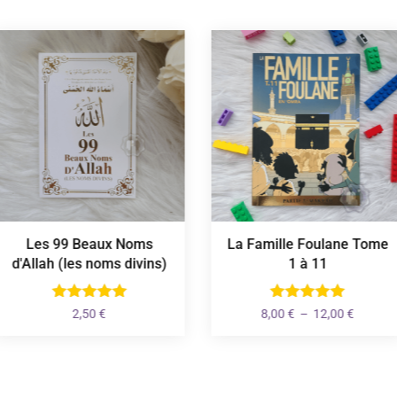
Les 99 Beaux Noms
La Famille Foulane Tome
d'Allah (les noms divins)
1 à 11
Plage
2,50
€
8,00
€
–
12,00
€
de
prix :
8,00 €
à