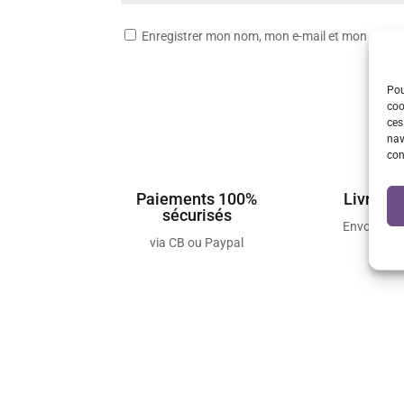
Enregistrer mon nom, mon e-mail et mon site 
Pou
coo
ces
nav
con
Paiements 100%
Livraiso
sécurisés
Envois so
via CB ou Paypal