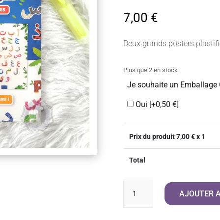
7,00
€
Deux grands posters plastif
Plus que 2 en stock
Je souhaite un Emballage
Oui
[+0,50 €]
Prix du produit
7,00
€ x 1
Total
quantité
AJOUTER A
de
Mes