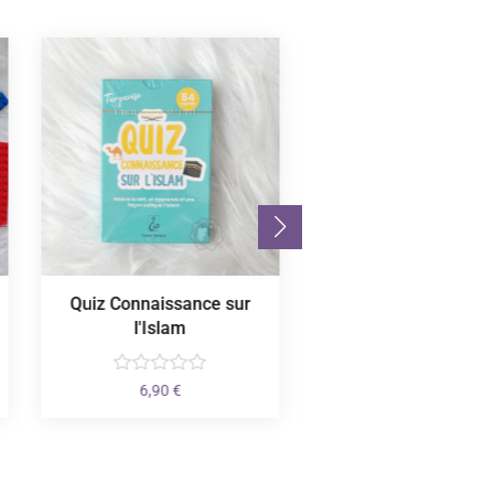
Quiz Connaissance sur
Chapitre Juzz 'A
l'Islam
2,50
€
6,90
€