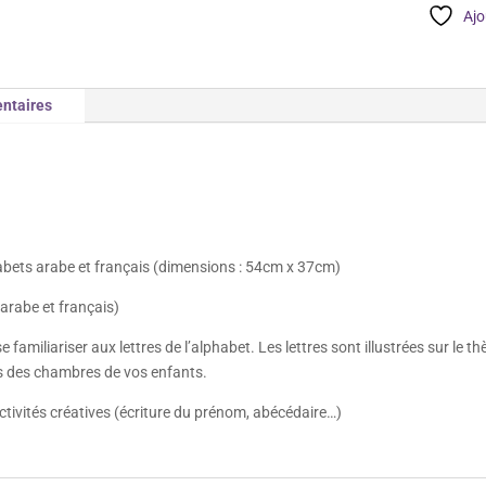
Alphabets
Ajo
Arabe
et
Français
ntaires
habets arabe et français (dimensions : 54cm x 37cm)
(arabe et français)
familiariser aux lettres de l’alphabet. Les lettres sont illustrées sur le 
rs des chambres de vos enfants.
’activités créatives (écriture du prénom, abécédaire…)