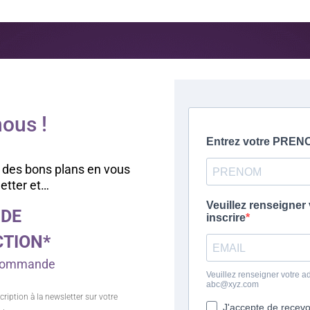
12,00 €
ous !
 des bons plans en vous
letter et…
 DE
CTION*
e commande
cription à la newsletter sur votre