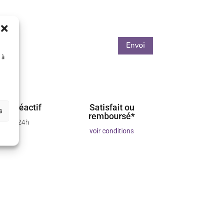
Envoi
 à
ient réactif
Satisfait ou
s
remboursé*
 sous 24h
voir conditions