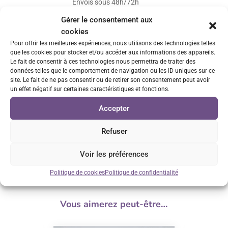
Envois sous 48h/72h
Gérer le consentement aux
Retrait GRATUIT sur Vénissieux
cookies
Pour offrir les meilleures expériences, nous utilisons des technologies telles
sur rendez-vous
que les cookies pour stocker et/ou accéder aux informations des appareils.
Le fait de consentir à ces technologies nous permettra de traiter des
Service client réactif
données telles que le comportement de navigation ou les ID uniques sur ce
site. Le fait de ne pas consentir ou de retirer son consentement peut avoir
Réponse sous 24h
un effet négatif sur certaines caractéristiques et fonctions.
Accepter
Satisfait ou remboursé*
voir conditions
Refuser
Voir les préférences
Politique de cookies
Politique de confidentialité
Vous aimerez peut-être…