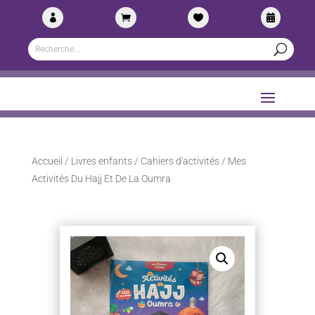




Accueil
/
Livres enfants
/
Cahiers d'activités
/ Mes
Activités Du Hajj Et De La Oumra