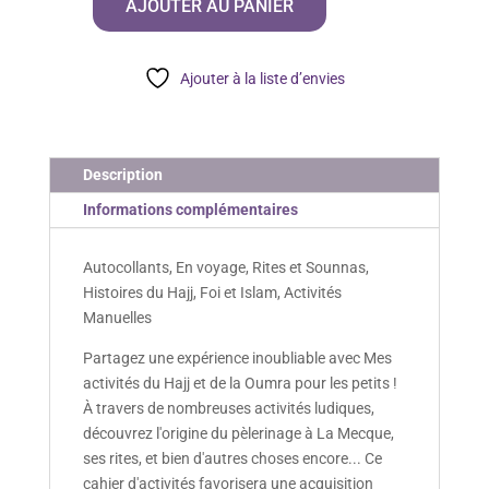
AJOUTER AU PANIER
Activités
Du
Hajj
Ajouter à la liste d’envies
Et
De
La
Oumra
Description
Informations complémentaires
Autocollants, En voyage, Rites et Sounnas,
Histoires du Hajj, Foi et Islam, Activités
Manuelles
Partagez une expérience inoubliable avec Mes
activités du Hajj et de la Oumra pour les petits !
À travers de nombreuses activités ludiques,
découvrez l'origine du pèlerinage à La Mecque,
ses rites, et bien d'autres choses encore... Ce
cahier d'activités favorisera une acquisition