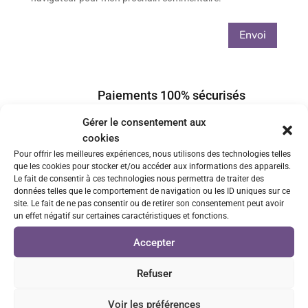
Envoi
Paiements 100% sécurisés
via CB ou Paypal
Gérer le consentement aux
cookies
Livraison rapide
Pour offrir les meilleures expériences, nous utilisons des technologies telles
que les cookies pour stocker et/ou accéder aux informations des appareils.
Envois sous 48h/72h
Le fait de consentir à ces technologies nous permettra de traiter des
données telles que le comportement de navigation ou les ID uniques sur ce
site. Le fait de ne pas consentir ou de retirer son consentement peut avoir
Retrait GRATUIT sur Vénissieux
un effet négatif sur certaines caractéristiques et fonctions.
sur rendez-vous
Accepter
Service client réactif
Refuser
Réponse sous 24h
Voir les préférences