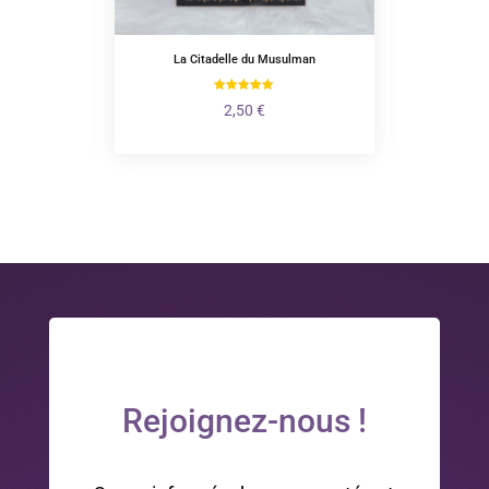
La Citadelle du Musulman
Boit
Plage
0
€
2,50
€
de
prix :
1,50 €
à
10,50 €
Rejoignez-nous !