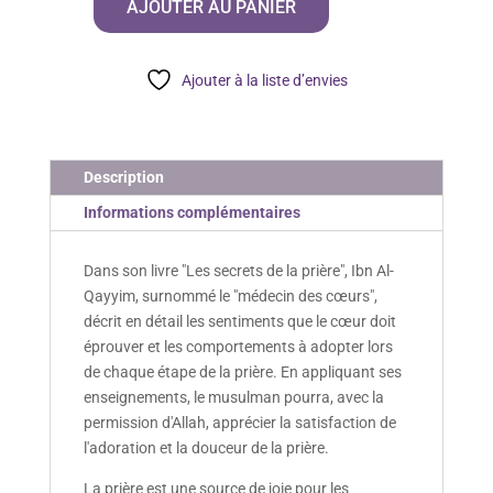
AJOUTER AU PANIER
secrets
de
la
Ajouter à la liste d’envies
prière
Description
Informations complémentaires
Dans son livre "Les secrets de la prière", Ibn Al-
Qayyim, surnommé le "médecin des cœurs",
décrit en détail les sentiments que le cœur doit
éprouver et les comportements à adopter lors
de chaque étape de la prière. En appliquant ses
enseignements, le musulman pourra, avec la
permission d'Allah, apprécier la satisfaction de
l'adoration et la douceur de la prière.
La prière est une source de joie pour les