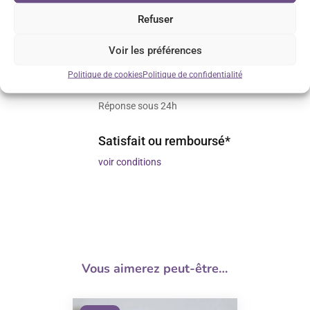
Refuser
Retrait GRATUIT sur Vénissieux
Voir les préférences
sur rendez-vous
Politique de cookies
Politique de confidentialité
Service client réactif
Réponse sous 24h
Satisfait ou remboursé*
voir conditions
Vous aimerez peut-être…