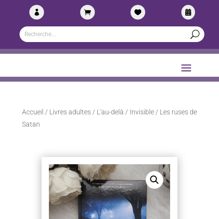




Accueil
/
Livres adultes
/
L'au-delà / Invisible
/ Les ruses de
Satan