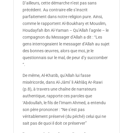
D’ailleurs, cette démarche n’est pas sans
précédent. Au contraire elle s’inscrit
parfaitement dans notre religion pure. Ainsi,
comme le rapportent Al-Boukhary et Mouslim,
Houdayfah ibn Al-Yaman – Qu’Allah l’agrée – le
compagnon du Messager d’Allah a dit : “Les
gens interrogeaient le messager d’Allah au sujet
des bonnes œuvres, alors que moi, je le
questionnais sur le mal, de peur d’y succomber
“.
De même, Al-Khatib, qu’Allah lui fasse
miséricorde, dans Al-Jâmi’ li Akhlâq Ar-Rawi
(p.8), à travers une chaîne de narrateurs
authentique, rapporte ces paroles que
‘Abdoullah, le fils de l’Imam Ahmed, a entendu
son père prononcer : “Ne s’est pas
véritablement préservé (du péché) celui qui ne
sait pas de quoi il doit ce préserver”