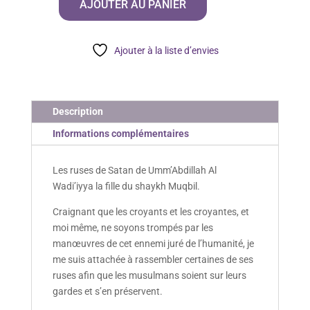
AJOUTER AU PANIER
ruses
de
Satan
Ajouter à la liste d’envies
Description
Informations complémentaires
Les ruses de Satan de Umm’Abdillah Al
Wadi’iyya la fille du shaykh Muqbil.
Craignant que les croyants et les croyantes, et
moi même, ne soyons trompés par les
manœuvres de cet ennemi juré de l’humanité, je
me suis attachée à rassembler certaines de ses
ruses afin que les musulmans soient sur leurs
gardes et s’en préservent.