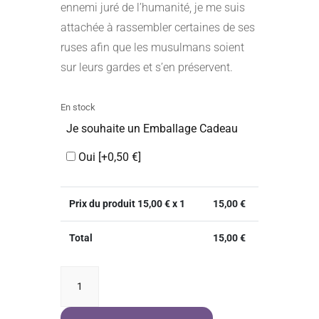
ennemi juré de l’humanité, je me suis
attachée à rassembler certaines de ses
ruses afin que les musulmans soient
sur leurs gardes et s’en préservent.
En stock
Je souhaite un Emballage Cadeau
Oui
[+0,50 €]
Prix du produit
15,00
€ x 1
15,00
€
Total
15,00
€
quantité
de
Les