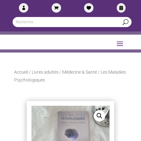




Accueil
/
Livres adultes
/
Médecine & Santé
/ Les Maladies
Psychologiques