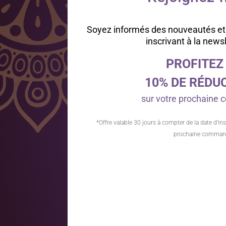
Soyez informés des nouveautés et
inscrivant à la news
PROFITEZ
10% DE RÉDU
sur votre prochain
*Offre valable 30 jours à compter de la date d’ins
prochaine comman