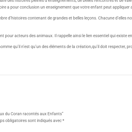
te des histoires pleines d’enseignements, de belles rencontres et de val
oire a pour conclusion un enseignement que votre enfant peut appliquer 
bre d’histoires contenant de grandes et belles leçons. Chacune d’elles n
nt pour acteurs des animaux. Il rappelle ainsi le lien essentiel qui existe e
omme qu’il n’est qu’un des éléments de la création,qu’il doit respecter, pr
maux du Coran racontés aux Enfants”
s obligatoires sont indiqués avec
*