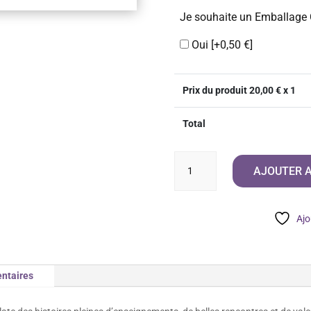
Je souhaite un Emballage
Oui
[+0,50 €]
Prix du produit
20,00
€ x 1
Total
quantité
AJOUTER A
de
Les
Animaux
Ajo
du
Coran
racontés
ntaires
aux
Enfants