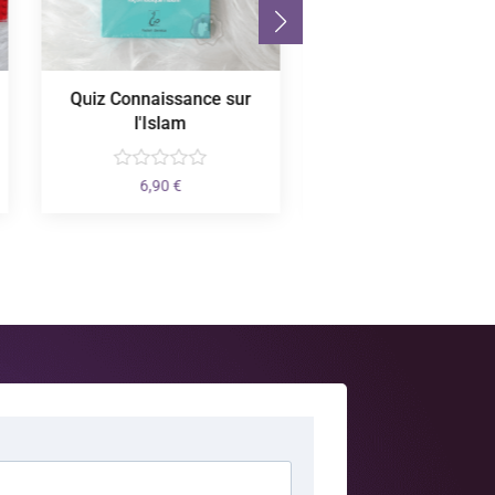
Quiz Connaissance sur
Chapitre Juzz 'A
l'Islam
2,50
€
6,90
€