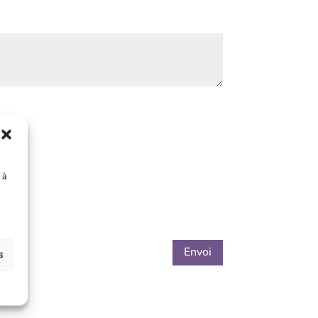
 à
Envoi
s