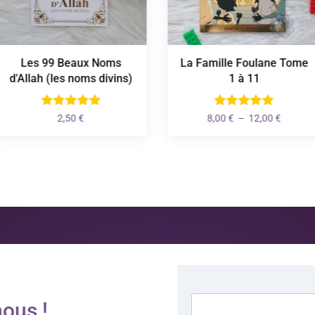
Les 99 Beaux Noms
La Famille Foulane Tome
d'Allah (les noms divins)
1 à 11
Plage
2,50
€
8,00
€
–
12,00
€
de
prix :
8,00 €
à
12,00 €
ous !