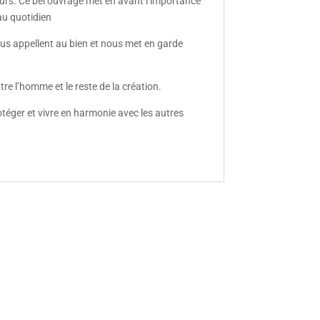
eurs. Ce bel ouvrage met en avant l’importance
au quotidien
ous appellent au bien et nous met en garde
ntre l’homme et le reste de la création.
otéger et vivre en harmonie avec les autres