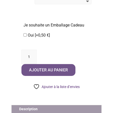
Je souhaite un Emballage Cadeau
Oui
[+0,50 €]
quantité
de
L'Agence
AJOUTER AU PANIER
Règle
Tout
-
Ajouter à la liste d’envies
Tome
1,2,3
Description