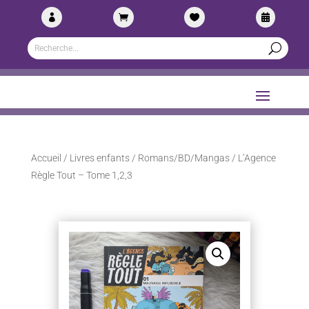




Accueil
/
Livres enfants
/
Romans/BD/Mangas
/ L’Agence
Règle Tout – Tome 1,2,3