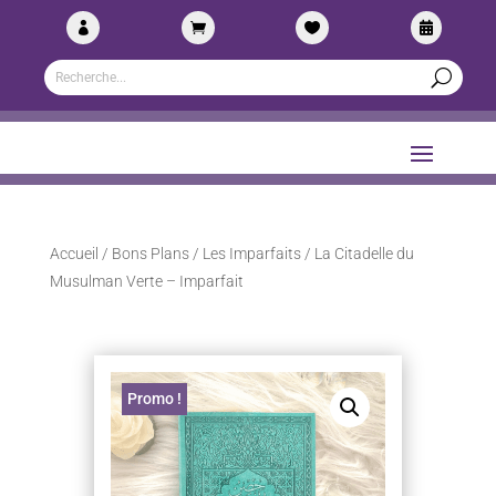




Accueil
/
Bons Plans
/
Les Imparfaits
/ La Citadelle du
Musulman Verte – Imparfait
Promo !