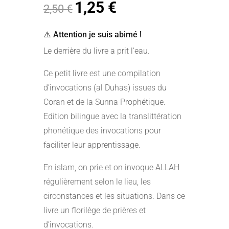
1,25
€
Le
Le
2,50
€
prix
prix
initial
actuel
⚠️ Attention je suis abimé !
était :
est :
Le derrière du livre a prit l’eau.
2,50 €.
1,25 €.
Ce petit livre est une compilation
d’invocations (al Duhas) issues du
Coran et de la Sunna Prophétique.
Edition bilingue avec la translittération
phonétique des invocations pour
faciliter leur apprentissage.
En islam, on prie et on invoque ALLAH
régulièrement selon le lieu, les
circonstances et les situations. Dans ce
livre un florilège de prières et
d’invocations.