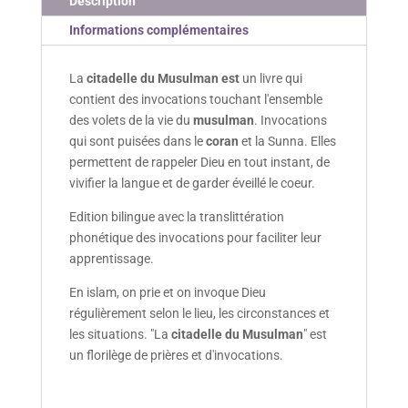
Description
Verte
-
Informations complémentaires
Imparfait
La
citadelle du Musulman est
un livre qui
contient des invocations touchant l'ensemble
des volets de la vie du
musulman
. Invocations
qui sont puisées dans le
coran
et la Sunna. Elles
permettent de rappeler Dieu en tout instant, de
vivifier la langue et de garder éveillé le coeur.
Edition bilingue avec la translittération
phonétique des invocations pour faciliter leur
apprentissage.
En islam, on prie et on invoque Dieu
régulièrement selon le lieu, les circonstances et
les situations. "La
citadelle du Musulman
" est
un florilège de prières et d'invocations.