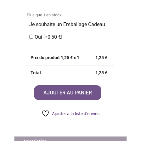
Plus que 1 en stock
Je souhaite un Emballage Cadeau
Oui
[+0,50 €]
Prix du produit
1,25
€ x 1
1,25
€
Total
1,25
€
AJOUTER AU PANIER
quantité
de
La
Ajouter à la liste d’envies
Citadelle
du
Musulman