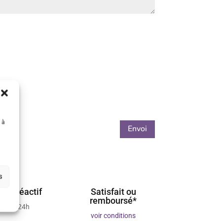
 à
Envoi
s
ient réactif
Satisfait ou
remboursé*
 sous 24h
voir conditions