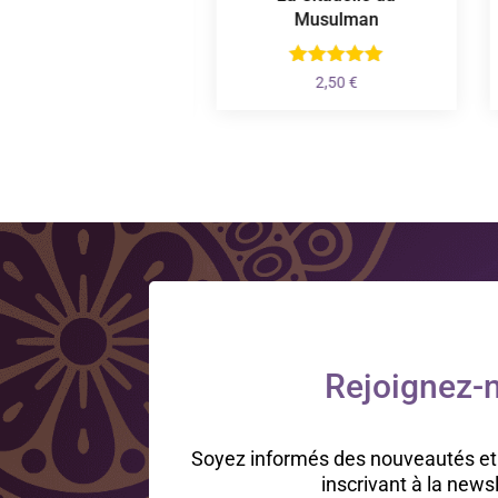
Musulman
Plage
1,50
€
–
10,50
€
de
2,50
€
prix :
1,50 €
à
10,50 €
Rejoignez-n
Soyez informés des nouveautés et
inscrivant à la news