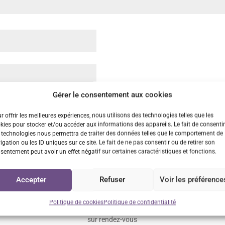
Gérer le consentement aux cookies
dans le navigateur pour mon prochain commentaire.
r offrir les meilleures expériences, nous utilisons des technologies telles que les
kies pour stocker et/ou accéder aux informations des appareils. Le fait de consentir
 technologies nous permettra de traiter des données telles que le comportement de
igation ou les ID uniques sur ce site. Le fait de ne pas consentir ou de retirer son
sentement peut avoir un effet négatif sur certaines caractéristiques et fonctions.
Accepter
Refuser
Voir les préférence
n rapide
Retrait GRATUIT sur
Service cl
Politique de cookies
Politique de confidentialité
Vénissieux
us 48h/72h
Réponse
sur rendez-vous