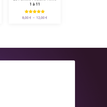
1 à 11
l'Islam
Plage
8,00
€
–
12,00
€
6,90
€
de
prix :
8,00 €
à
12,00 €