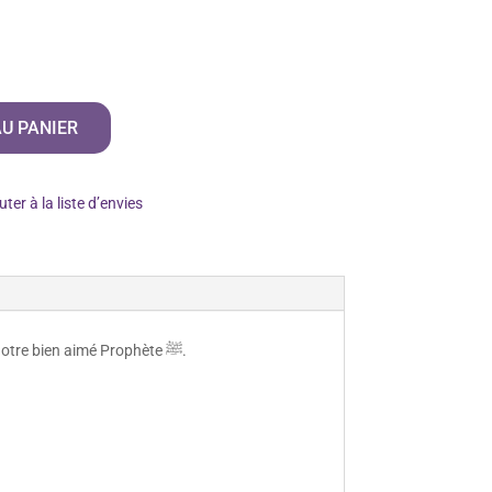
U PANIER
uter à la liste d’envies
Ce livre islamique, qui ne ressemble à aucun autre, est une source inégalable d'enseignements à travers le parcours de notre bien aimé Prophète ﷺ.