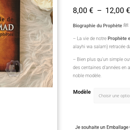
8,00
€
–
12,00
Biographie du Prophète
ﷺ
– La vie de notre
Prophète
alayhi wa salam) retracée dan
– Bien plus qu’un simple ou
des centaines d’années en ar
noble modèle.
Modèle
Je souhaite un Emballage