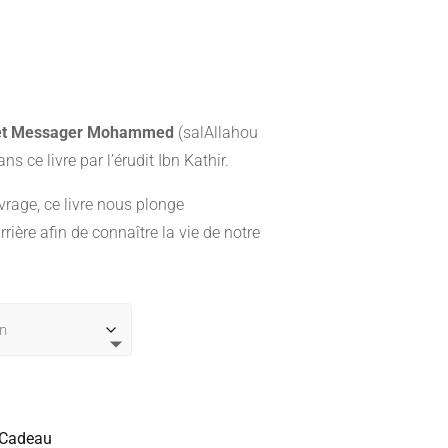
Plage
€
de
prix :
8,00 €
à
 et Messager Mohammed
(salAllahou
12,00 €
s ce livre par l’érudit Ibn Kathir.
vrage, ce livre nous plonge
rière afin de connaître la vie de notre
 Cadeau