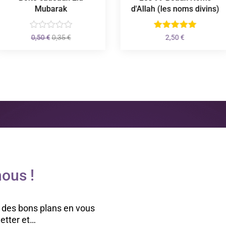
Mubarak
d'Allah (les noms divins)
Le
Le
0,50
€
0,35
€
2,50
€
prix
prix
initial
actuel
était :
est :
0,50 €.
0,35 €.
ous !
 des bons plans en vous
letter et…