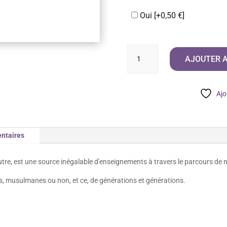
Oui
[+0,50 €]
quantité
AJOUTER A
de
La
Biographie
Ajo
de
Muhammad
le
ntaires
Derniers
Prophètes
s, musulmanes ou non, et ce, de générations et générations.