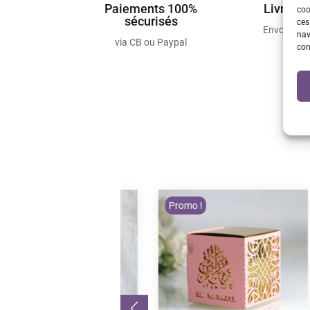
Paiements 100%
Livraiso
coo
sécurisés
ces
Envois so
nav
via CB ou Paypal
con
Promo !