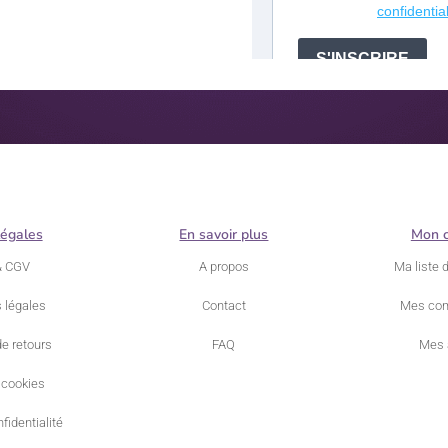
légales
En savoir plus
Mon 
& CGV
A propos
Ma liste 
 légales
Contact
Mes co
de retours
FAQ
Mes 
 cookies
fidentialité