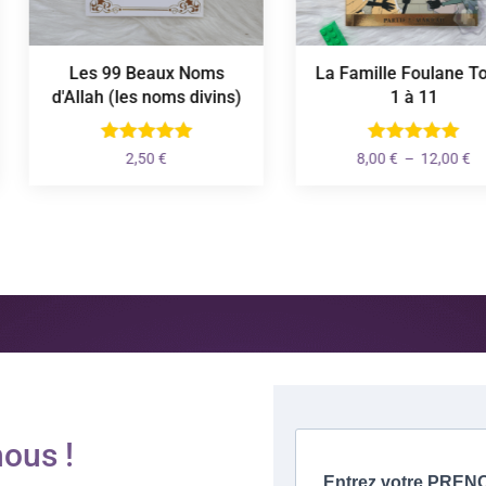
Les 99 Beaux Noms
La Famille Foulane Tome
d'Allah (les noms divins)
1 à 11
Plage
2,50
€
8,00
€
–
12,00
€
de
prix :
8,00 €
à
12,00 €
ous !