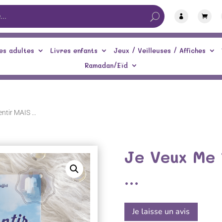


es adultes
Livres enfants
Jeux / Veilleuses / Affiches
Ramadan/Eïd
entir MAIS …
Je Veux Me
…
Je laisse un avis