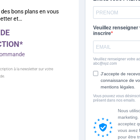
 des bons plans en vous
letter et…
 DE
CTION*
e commande
cription à la newsletter sur votre
de.