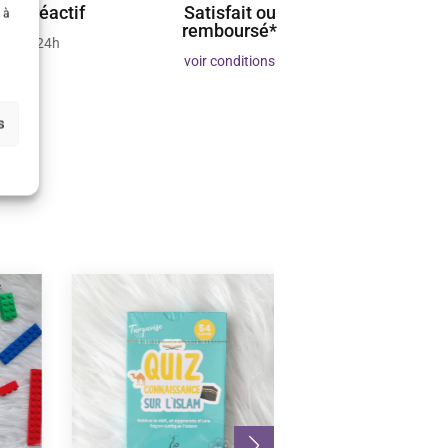
ient réactif
Satisfait ou
 à
remboursé*
 sous 24h
voir conditions
s