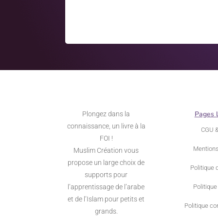
Pages 
Plongez dans la
connaissance, un livre à la
CGU 
FOI !
Mentions
Muslim Création vous
propose un large choix de
Politique 
supports pour
l’apprentissage de l’arabe
Politique
et de l’Islam pour petits et
Politique con
grands.