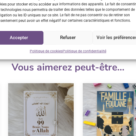
n rapide
Retrait GRATUIT sur
Service cl
kies pour stocker et/ou accéder aux informations des appareils. Le fait de consentir
Vénissieux
 technologies nous permettra de traiter des données telles que le comportement de
us 48h/72h
Réponse
igation ou les ID uniques sur ce site. Le fait de ne pas consentir ou de retirer son
sur rendez-vous
sentement peut avoir un effet négatif sur certaines caractéristiques et fonctions.
Accepter
Refuser
Voir les préférence
Politique de cookies
Politique de confidentialité
Vous aimerez peut-être…