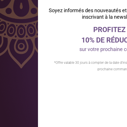
Soyez informés des nouveautés et
inscrivant à la news
PROFITEZ
10% DE RÉDU
sur votre prochain
*Offre valable 30 jours à compter de la date d’ins
prochaine comman