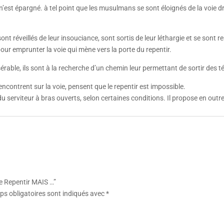
’est épargné. à tel point que les musulmans se sont éloignés de la voie dro
ont réveillés de leur insouciance, sont sortis de leur léthargie et se sont
pour emprunter la voie qui mène vers la porte du repentir.
ble, ils sont à la recherche d’un chemin leur permettant de sortir des té
rencontrent sur la voie, pensent que le repentir est impossible.
du serviteur à bras ouverts, selon certaines conditions. Il propose en outr
Me Repentir MAIS …”
s obligatoires sont indiqués avec
*