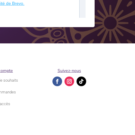
compte
Suivez-nous
de souhaits
mmandes
accès