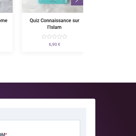
Quiz Connaissance sur
Chapitre Juzz 'A
l'Islam
2,50
€
6,90
€