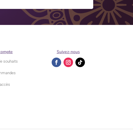
compte
Suivez-nous
de souhaits
mmandes
accès