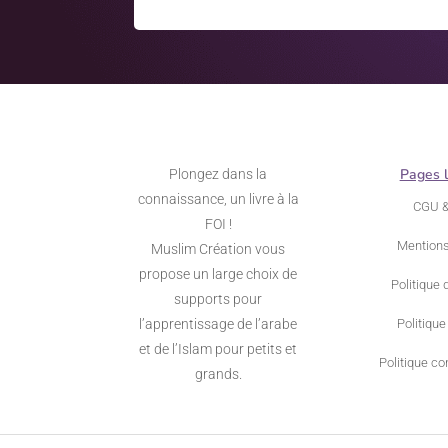
Pages 
Plongez dans la
connaissance, un livre à la
CGU 
FOI !
Mentions
Muslim Création vous
propose un large choix de
Politique 
supports pour
l’apprentissage de l’arabe
Politique
et de l’Islam pour petits et
Politique con
grands.