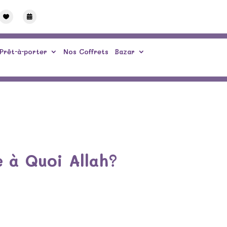


Prêt-à-porter
Nos Coffrets
Bazar
e à Quoi Allah?