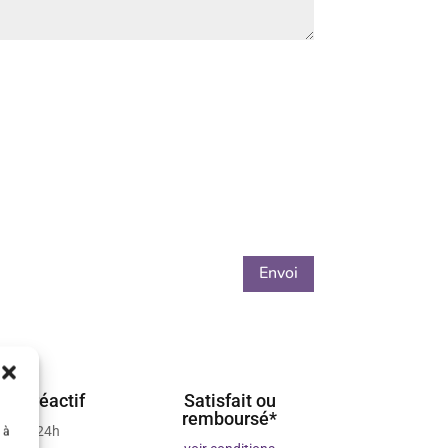
Envoi
ient réactif
Satisfait ou
remboursé*
 sous 24h
 à