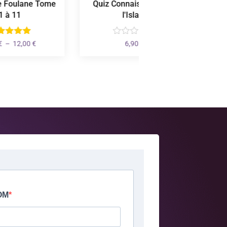
Quiz Connaissance sur
Chapitre Juzz 'A
l'Islam
2,50
€
6,90
€