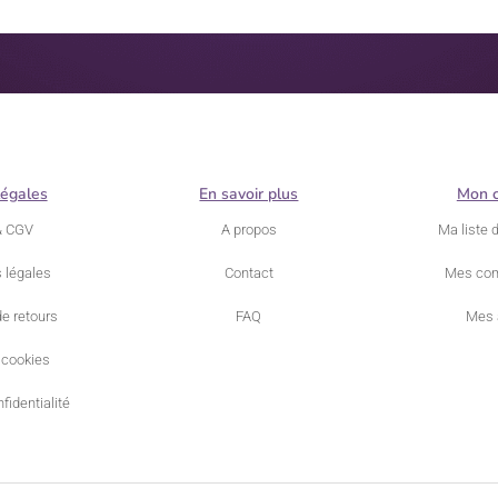
légales
En savoir plus
Mon 
& CGV
A propos
Ma liste 
 légales
Contact
Mes co
de retours
FAQ
Mes 
 cookies
fidentialité