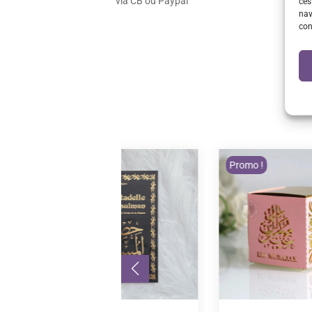
via CB ou Paypal
ces
nav
con
Promo !