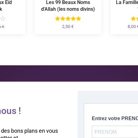
Les 99 Beaux Noms
La Famille Foulane Tome
d'Allah (les noms divins)
1 à 11
Plage
2,50
€
8,00
€
–
12,00
€
de
prix :
8,00 €
à
12,00 €
ous !
 des bons plans en vous
letter et…