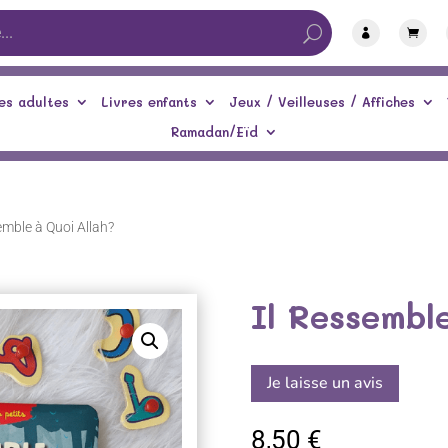


es adultes
Livres enfants
Jeux / Veilleuses / Affiches
Ramadan/Eïd
emble à Quoi Allah?
Il Ressembl
Je laisse un avis
8,50
€