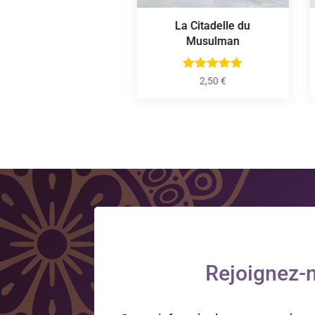
Bonbons Halal
La Citadelle du
Musulman
Plage
1,50
€
–
10,50
€
de
2,50
€
prix :
1,50 €
à
10,50 €
Rejoignez-n