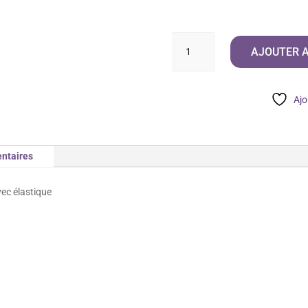
quantité
AJOUTER A
de
Ensemble
Abaya
Ajo
+
Khimar
Jaz
ntaires
Enfant
vec élastique