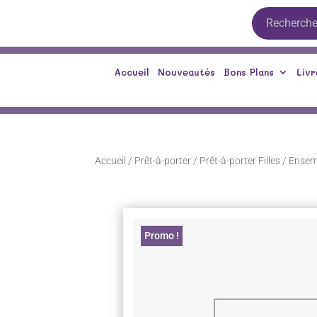
Accueil
Nouveautés
Bons Plans
Livr
Accueil
/
Prêt-à-porter
/
Prêt-à-porter Filles
/ Ensem
Promo !