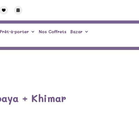


Prêt-à-porter
Nos Coffrets
Bazar
aya + Khimar