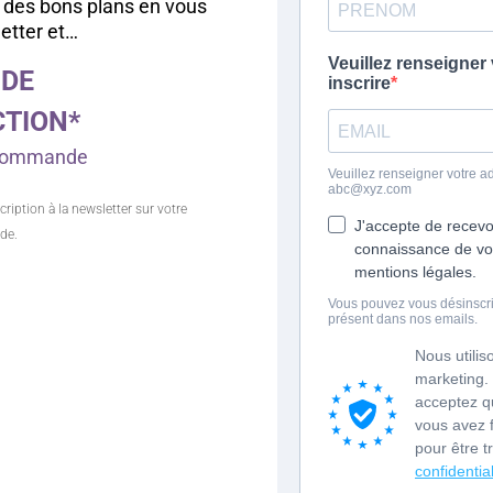
 des bons plans en vous
letter et…
 DE
CTION*
e commande
cription à la newsletter sur votre
de.