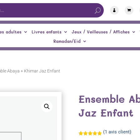


es adultes
Livres enfants
Jeux / Veilleuses / Affiches
Ramadan/Eïd
ble Abaya + Khimar Jaz Enfant
Ensemble Ab
Jaz Enfant
(
1
avis client)
Noté
5.00