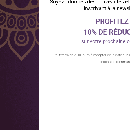
Soyez informés des nouveautés et
inscrivant à la news
PROFITEZ
10% DE RÉDU
sur votre prochain
*Offre valable 30 jours à compter de la date d’ins
prochaine comman