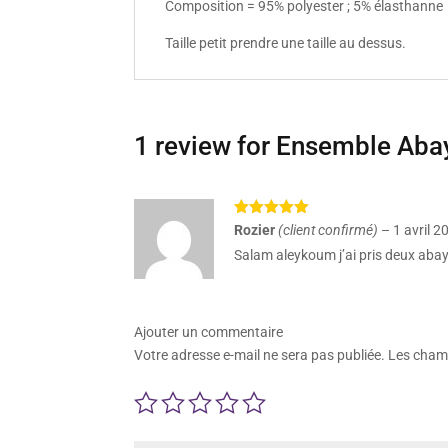
Composition = 95% polyester ; 5% élasthanne
Taille petit prendre une taille au dessus.
1 review for
Ensemble Abay
Note
5
sur
Rozier
(client confirmé)
–
1 avril 2
5
Salam aleykoum j’ai pris deux abaya
Ajouter un commentaire
Votre adresse e-mail ne sera pas publiée.
Les champ