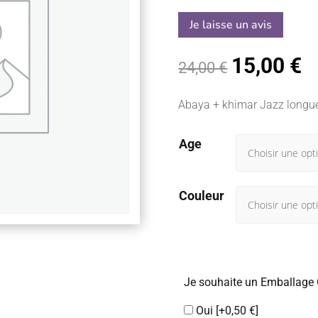
sur 5
basé sur
Je laisse un avis
notation
client
15,00
€
Le
L
24,00
€
prix
pr
initial
a
Abaya + khimar Jazz longue
était :
es
24,00 €.
15
Age
Couleur
Je souhaite un Emballage
Oui
[+0,50 €]