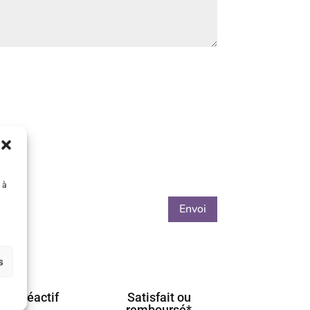
 à
Envoi
s
ient réactif
Satisfait ou
remboursé*