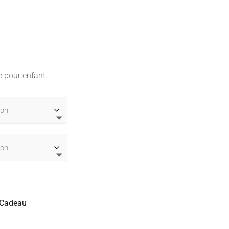
e
ix
ctuel
 pour enfant.
t :
,00 €.
 Cadeau