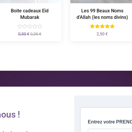
Boite cadeaux Eïd
Les 99 Beaux Noms
Mubarak
d'Allah (les noms divins)
Le
Le
0,50
€
0,35
€
2,50
€
prix
prix
initial
actuel
était :
est :
0,50 €.
0,35 €.
ous !