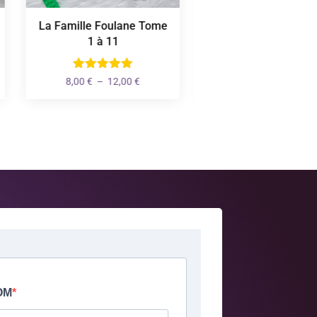
La Famille Foulane Tome
Quiz Connaissance
1 à 11
l'Islam
Plage
8,00
€
–
12,00
€
6,90
€
de
prix :
8,00 €
à
12,00 €