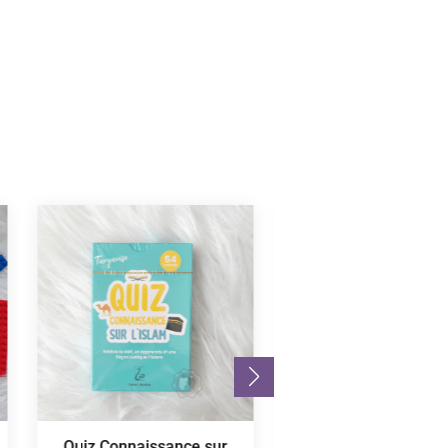
Quiz Connaissance sur
Chapitre Juzz 'A