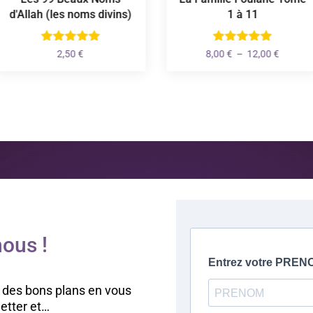
d'Allah (les noms divins)
1 à 11
Plage
2,50
€
8,00
€
–
12,00
€
de
prix :
8,00 €
à
12,00 €
ous !
 des bons plans en vous
letter et…