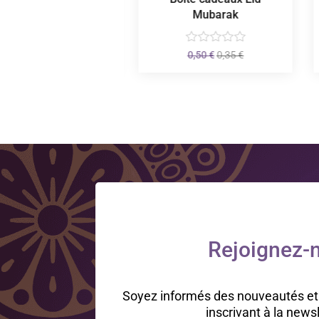
Musulman
Mubarak
Le
Le
2,50
€
0,50
€
0,35
€
prix
prix
initial
actuel
était :
est :
0,50 €.
0,35 €.
Rejoignez-n
Soyez informés des nouveautés et
inscrivant à la news