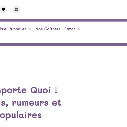


Prêt-à-porter
Nos Coffrets
Bazar
mporte Quoi !
ns, rumeurs et
opulaires