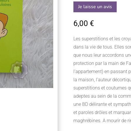
Je laisse un avis
6,00
€
Les superstitions et les cro
dans la vie de tous. Elles s
que nous leur accordons une
protection par la main de F
l’appartement) en passant par
la maison, l’auteur décorti
superstitions et coutumes 
adeptes au sein de la commu
une BD délirante et sympat
et paroles drôles et marqua
maghrébines. A mourir de rir