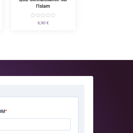
l'Islam
2,50
€
6,90
€