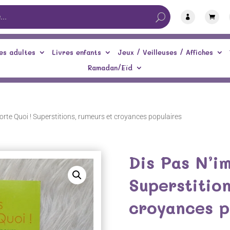


es adultes
Livres enfants
Jeux / Veilleuses / Affiches
Ramadan/Eïd
orte Quoi ! Superstitions, rumeurs et croyances populaires
Dis Pas N’i
Superstitio
croyances p