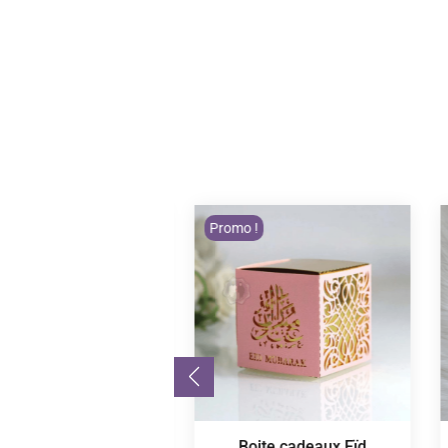
Promo !
La Citadelle du
Boite cadeaux Eïd