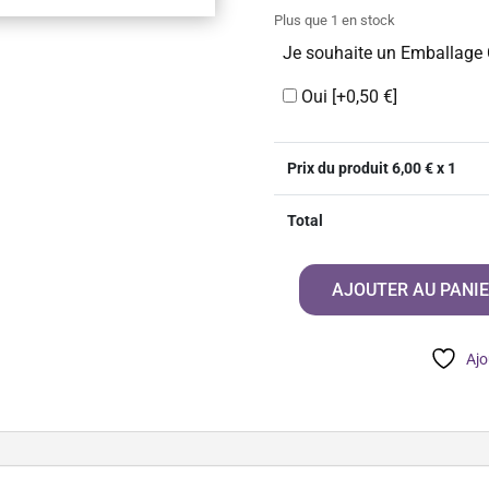
Plus que 1 en stock
Je souhaite un Emballage
Oui
[+0,50 €]
Prix du produit
6,00
€ x 1
Total
AJOUTER AU PANI
quantité
de
Dis
Ajo
Pas
N'importe
Quoi
!