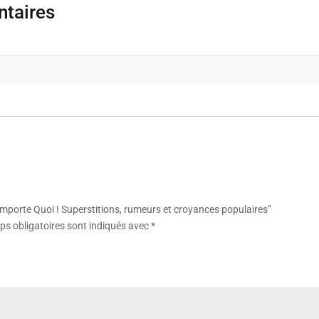
Superstitions,
ntaires
rumeurs
et
croyances
populaires
N’importe Quoi ! Superstitions, rumeurs et croyances populaires”
s obligatoires sont indiqués avec
*