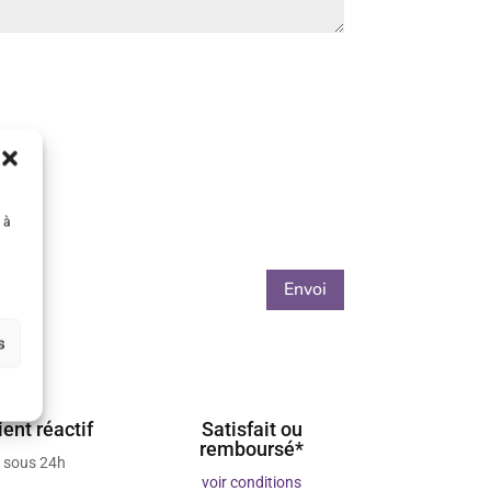
 à
Envoi
s
ient réactif
Satisfait ou
remboursé*
 sous 24h
voir conditions