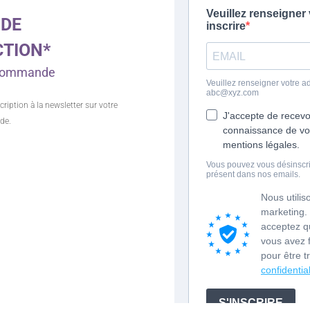
 DE
CTION*
e commande
cription à la newsletter sur votre
de.