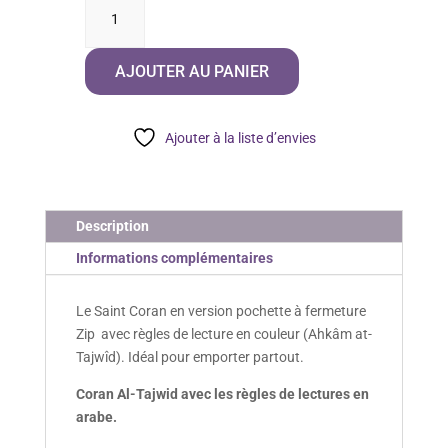
quantité
de
Coran
AJOUTER AU PANIER
Hafs
Tajwid
Zip
Ajouter à la liste d’envies
Petit
Format
Description
Informations complémentaires
Le Saint Coran en version pochette à fermeture
Zip avec règles de lecture en couleur (Ahkâm at-
Tajwîd). Idéal pour emporter partout.
Coran Al-Tajwid avec les règles de lectures en
arabe.