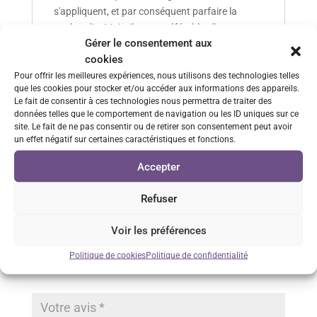
s'appliquent, et par conséquent parfaire la
psalmodie. Mais, il reste préférable, d'une
Gérer le consentement aux
manière ou d'une autre, de se référer à la bonne
cookies
articulation des psalmodieurs.
Pour offrir les meilleures expériences, nous utilisons des technologies telles
que les cookies pour stocker et/ou accéder aux informations des appareils.
Le fait de consentir à ces technologies nous permettra de traiter des
données telles que le comportement de navigation ou les ID uniques sur ce
site. Le fait de ne pas consentir ou de retirer son consentement peut avoir
Commentaires
un effet négatif sur certaines caractéristiques et fonctions.
Accepter
Soyez le premier à laisser votre avis sur “Coran Hafs
Refuser
Tajwid Zip Petit Format”
Votre adresse e-mail ne sera pas publiée.
Les champs
Voir les préférences
obligatoires sont indiqués avec
*
Politique de cookies
Politique de confidentialité