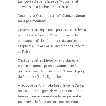
La nouveauté dans l'idée de ''Mousshaf al
Tajwid'' ou "La psalmodie du Coran"
''Oua ratel el-Cora'ana tartila''
''récitez le Coran
en le psalmodiant''
Ce verset Coranique nous pousse à chercher la
perfection en lisant le Coran Pour avoir la
satisfaction d'Allah (Le Tout Puissant) et du
Prophète (Que ALLAH lui Accorde sa Grâce et
sa Paix)
C'est dans cette cible qu´on a vu plusieurs
étapes de transcription du Coran, dont la
première avait été au début de l'Islam à l'époque
du Prophète (La Calligraphie).
A l'époque de "Ali bin Abi Taleb" le 4ème Calife,
on a ajouté les signes de vocalisation qui sont
tellement nécessaires dans la langue arabe
pour savoir la fonction correcte des mots.