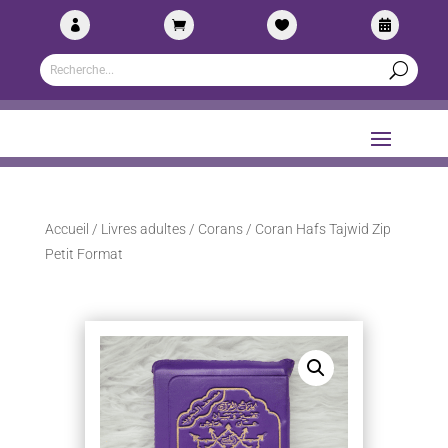




Accueil
/
Livres adultes
/
Corans
/ Coran Hafs Tajwid Zip
Petit Format