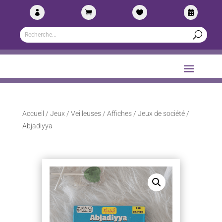




Accueil
/
Jeux / Veilleuses / Affiches
/
Jeux de société
/
Abjadiyya