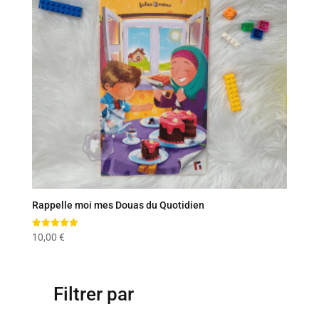
Rappelle moi mes Douas du Quotidien
Note
10,00
€
5.00
sur 5
Filtrer par