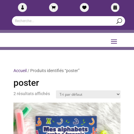




Accueil
/ Produits identifiés “poster”
poster
2 résultats affichés