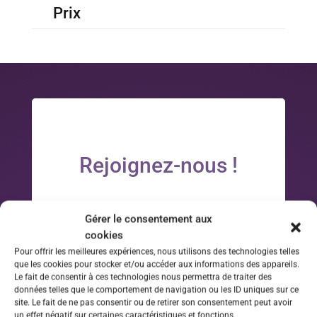
Prix
Rejoignez-nous !
Soyez informés des nouveautés et
Gérer le consentement aux
des bons plans en vous inscrivant à la
cookies
newsletter et…
Pour offrir les meilleures expériences, nous utilisons des technologies telles
que les cookies pour stocker et/ou accéder aux informations des appareils.
Le fait de consentir à ces technologies nous permettra de traiter des
PROFITEZ DE
données telles que le comportement de navigation ou les ID uniques sur ce
site. Le fait de ne pas consentir ou de retirer son consentement peut avoir
un effet négatif sur certaines caractéristiques et fonctions.