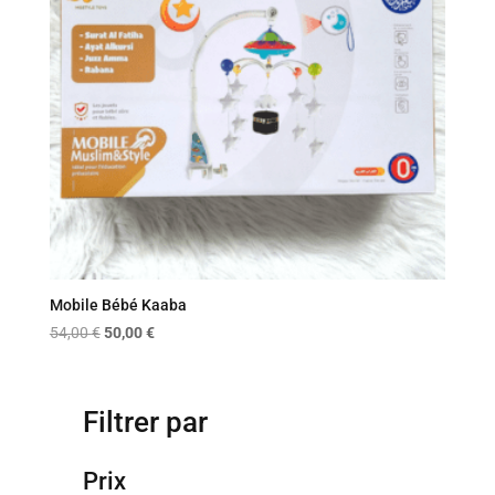
Mobile Bébé Kaaba
Le
Le
54,00
€
50,00
€
prix
prix
initial
actuel
était :
est :
Filtrer par
54,00 €.
50,00 €.
Prix