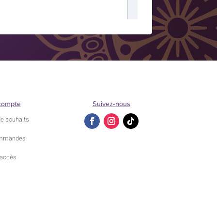
compte
Suivez-nous
de souhaits
mmandes
accès