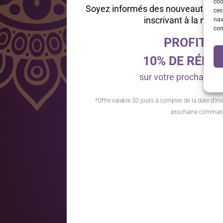
coo
Soyez informés des nouveautés et
ces
inscrivant à la news
nav
con
PROFITEZ
10% DE RÉDU
sur votre prochain
*Offre valable 30 jours à compter de la date d’ins
prochaine comman