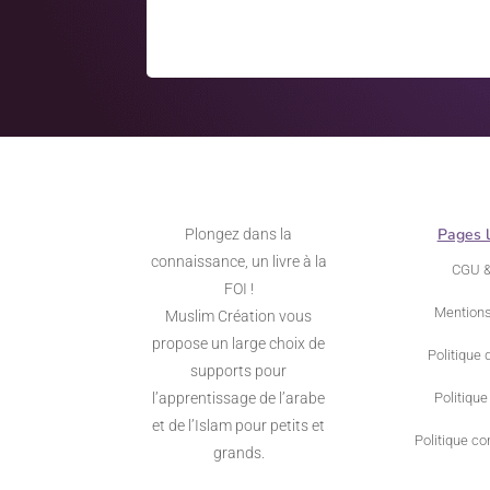
Pages 
Plongez dans la
connaissance, un livre à la
CGU 
FOI !
Mentions
Muslim Création vous
propose un large choix de
Politique 
supports pour
l’apprentissage de l’arabe
Politique
et de l’Islam pour petits et
Politique con
grands.