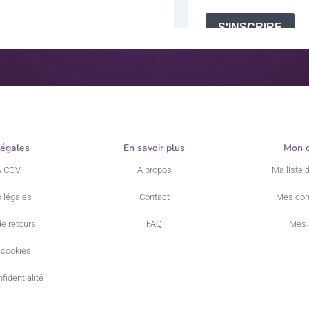
légales
En savoir plus
Mon 
& CGV
A propos
Ma liste 
 légales
Contact
Mes co
de retours
FAQ
Mes 
 cookies
fidentialité