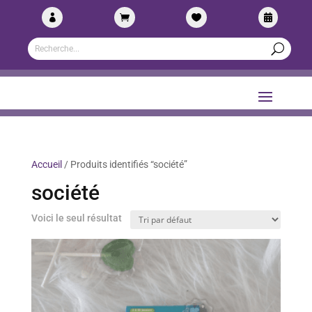




Accueil
/ Produits identifiés “société”
société
Voici le seul résultat