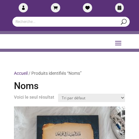




Accueil
/ Produits identifiés “Noms”
Noms
Voici le seul résultat