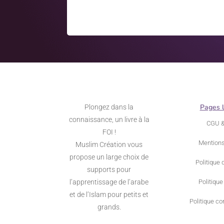
Pages 
Plongez dans la
connaissance, un livre à la
CGU 
FOI !
Mentions
Muslim Création vous
propose un large choix de
Politique 
supports pour
l’apprentissage de l’arabe
Politique
et de l’Islam pour petits et
Politique con
grands.