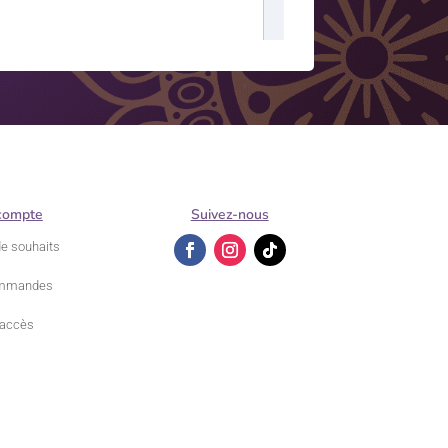
compte
Suivez-nous
de souhaits
mmandes
accès