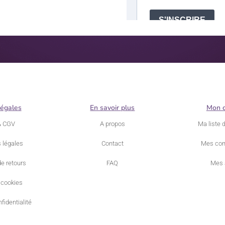
légales
En savoir plus
Mon 
& CGV
A propos
Ma liste 
 légales
Contact
Mes co
de retours
FAQ
Mes 
 cookies
fidentialité