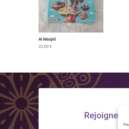
Al Masjid
22,00
€
Rejoignez-n
Pou