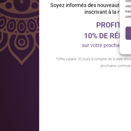
coo
Soyez informés des nouveautés et
ces
inscrivant à la news
nav
con
PROFITEZ
10% DE RÉDU
sur votre prochain
*Offre valable 30 jours à compter de la date d’ins
prochaine comman