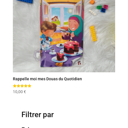
Rappelle moi mes Douas du Quotidien
Note
10,00
€
5.00
sur 5
Filtrer par