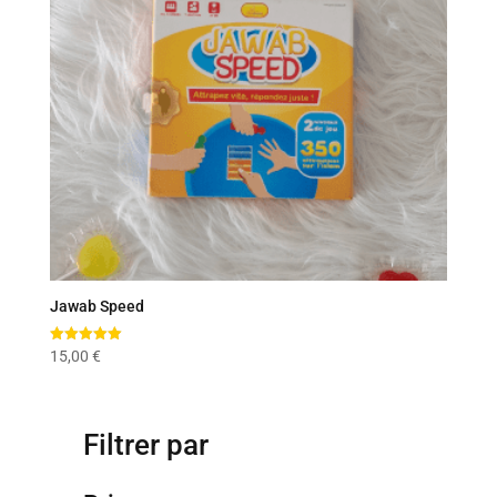
Jawab Speed
Note
15,00
€
5.00
sur 5
Filtrer par