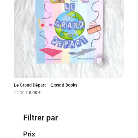
Le Grand Départ – Qissati Books
Le
Le
12,00
€
8,00
€
prix
prix
initial
actuel
était :
est :
Filtrer par
12,00 €.
8,00 €.
Prix