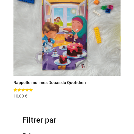
Rappelle moi mes Douas du Quotidien
Note
10,00
€
5.00
sur 5
Filtrer par