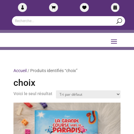




Accueil
/ Produits identifiés “choix”
choix
Voici le seul résultat