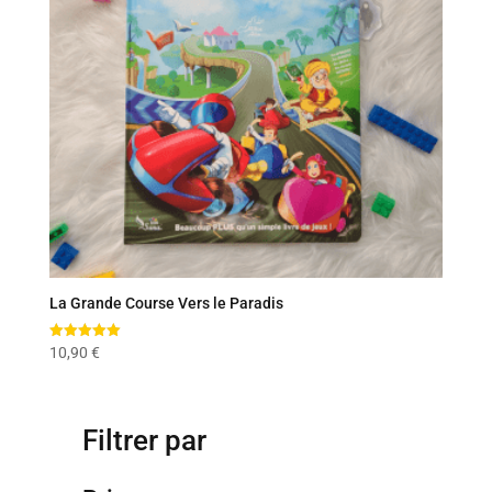
La Grande Course Vers le Paradis
Note
10,90
€
5.00
sur 5
Filtrer par