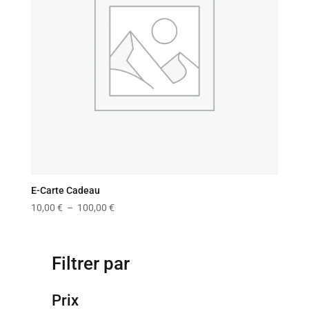
E-Carte Cadeau
Plage
10,00
€
–
100,00
€
de
prix :
10,00 €
Filtrer par
à
100,00 €
Prix