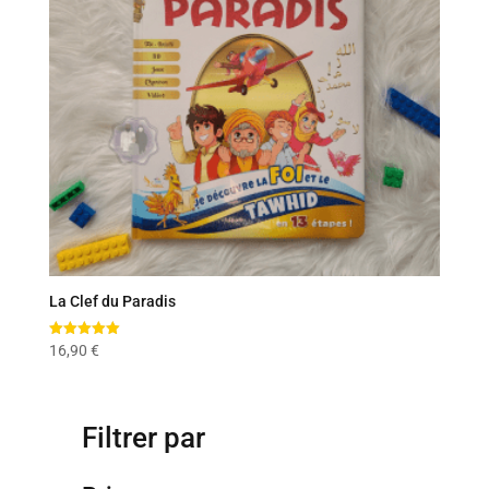
La Clef du Paradis
Note
16,90
€
5.00
sur 5
Filtrer par