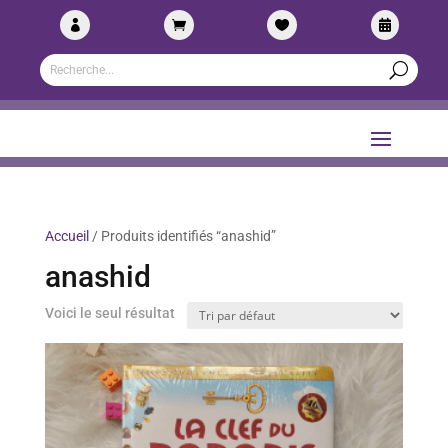




Accueil
/ Produits identifiés “anashid”
anashid
Voici le seul résultat