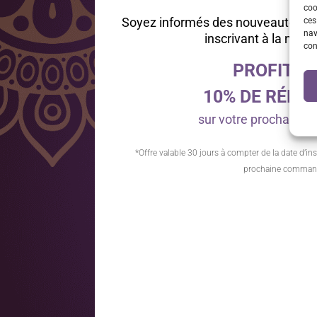
coo
Soyez informés des nouveautés et
ces
nav
inscrivant à la news
con
PROFITEZ
10% DE RÉDU
sur votre prochain
*Offre valable 30 jours à compter de la date d’ins
prochaine comman