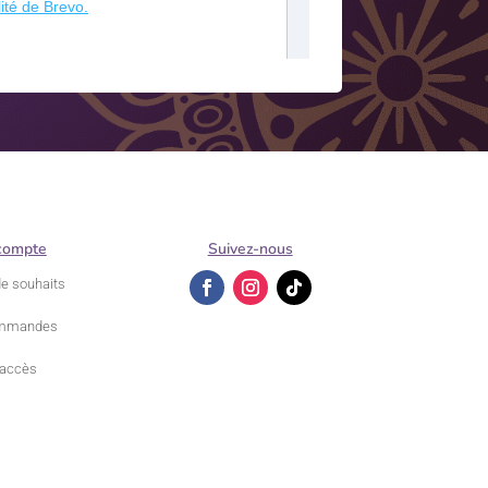
compte
Suivez-nous
de souhaits
mmandes
accès