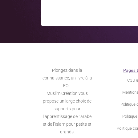
Pages 
Plongez dans la
connaissance, un livre à la
CGU 
FOI !
Mentions
Muslim Création vous
propose un large choix de
Politique 
supports pour
l’apprentissage de l’arabe
Politique
et de l’Islam pour petits et
Politique con
grands.