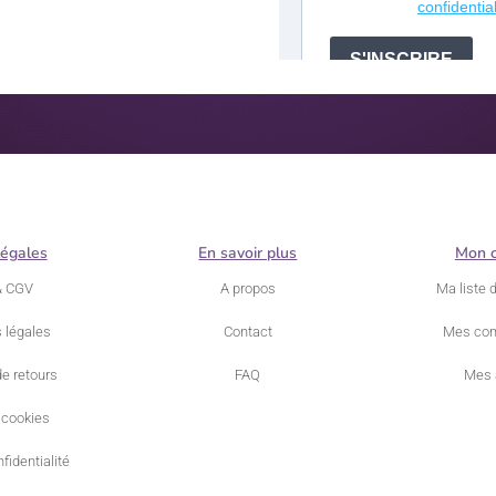
légales
En savoir plus
Mon 
& CGV
A propos
Ma liste 
 légales
Contact
Mes co
de retours
FAQ
Mes 
 cookies
fidentialité